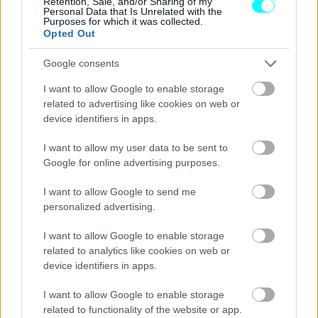
Retention, Sale, and/or Sharing of my
από ένα ατύχημα με ταχύτητα 120 χλμ./ώρα.
Personal Data that Is Unrelated with the
Purposes for which it was collected.
Opted Out
Παρά τις επιφυλάξεις αυτές,
το τσεχικό Υπουργείο
Μεταφορών υποστηρίζει ότι οι νέοι
Google consents
αυτοκινητόδρομοι είναι έτοιμοι
χάρη στα ενισχυμένα
I want to allow Google to enable storage
προστατευτικά κιγκλιδώματα και τη βελτιωμένη
related to advertising like cookies on web or
device identifiers in apps.
οδόστρωση για καλύτερη πρόσφυση.
I want to allow my user data to be sent to
Επιπλέον,
οι κανονισμοί απαιτούν τα οχήματα που
Google for online advertising purposes.
ταξιδεύουν με αυτές τις ταχύτητες να
I want to allow Google to send me
υποβάλλονται σε αυστηρούς τεχνικούς ελέγχους,
personalized advertising.
ενθαρρύνοντας έμμεσα την ανανέωση του στόλου
I want to allow Google to enable storage
οχημάτων με πιο σύγχρονα και ασφαλέστερα μοντέλα που
related to analytics like cookies on web or
ενσωματώνουν συστήματα υποβοήθησης του οδηγού ως
device identifiers in apps.
στάνταρ.
I want to allow Google to enable storage
related to functionality of the website or app.