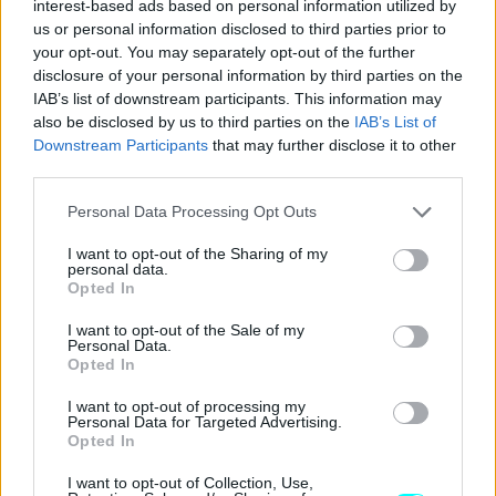
interest-based ads based on personal information utilized by
us or personal information disclosed to third parties prior to
your opt-out. You may separately opt-out of the further
disclosure of your personal information by third parties on the
IAB’s list of downstream participants. This information may
also be disclosed by us to third parties on the
IAB’s List of
Downstream Participants
that may further disclose it to other
third parties.
Please note that this website/app uses one or more Google
Personal Data Processing Opt Outs
services and may gather and store information including but
not limited to your visit or usage behaviour. You may click to
I want to opt-out of the Sharing of my
personal data.
grant or deny consent to Google and its third-party tags to
Opted In
use your data for below specified purposes in below Google
consent section.
I want to opt-out of the Sale of my
Personal Data.
Από την άλλη πλευρά,
οι ειδικοί σε θέματα
Opted In
ατυχημάτων επισημαίνουν ότι η κινητική ενέργεια
I want to opt-out of processing my
σε μια σύγκρουση αυξάνεται τετραγωνικά με την
Personal Data for Targeted Advertising.
ταχύτητα,
πράγμα που σημαίνει ότι ένα ατύχημα με
Opted In
ταχύτητα 150 χλμ./ώρα έχει πολύ πιο σοβαρές συνέπειες
I want to opt-out of Collection, Use,