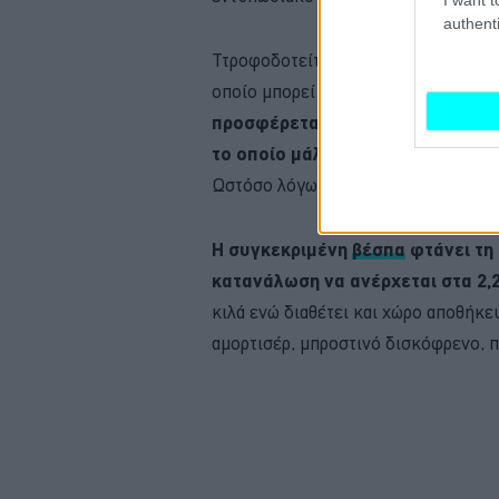
authenti
Ττροφοδοτείται από έναν τετράχρον
οποίο μπορεί να οδηγηθεί με άδεια ο
προσφέρεται έναντι 1.529 ευρώ, 
το οποίο μάλιστα η
Lidl
αναλαμβάν
Ωστόσο λόγω της μεγάλης ζήτησης, μ
Η συγκεκριμένη
βέσπα
φτάνει τη 
κατανάλωση να ανέρχεται στα 2,2
κιλά ενώ διαθέτει και χώρο αποθήκε
αμορτισέρ, μπροστινό δισκόφρενο, 