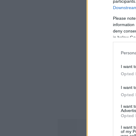
participants
Downstream 
Please note
information 
deny consent
in below Go
Persona
I want t
Opted 
I want t
Opted 
I want 
Advertis
Opted 
I want t
of my P
was col