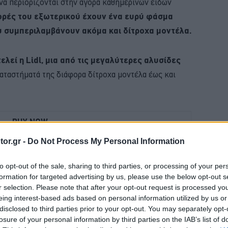
να περιορίζονται στην αγορά καθημερινών ειδών
ορές του εξωτερικού έχουν ένα ευρύ φάσμα
υ συμπεριλαμβάνουν ακόμα και δίτροχα μοντέλα.
λεί η Lidl, μια από τις μεγαλύτερες αλυσίδες
αταστήματά της διάφορα δίτροχα μοντέλα έως και
BUY NOW
or.gr -
Do Not Process My Personal Information
ΚΑΡΤΑ ΚΑΥΣΑΕΡΙΩΝ; ΚΛΕΙΣΕ ΡΑΝΤΕΒΟΥ
 NEO SUV ΤΗΣ RENAULT
to opt-out of the sale, sharing to third parties, or processing of your per
formation for targeted advertising by us, please use the below opt-out s
Η ΝΕΑ MERCEDES GLB 
r selection. Please note that after your opt-out request is processed y
eing interest-based ads based on personal information utilized by us or
FABIA ME 119 ΕΥΡΩ ΤΟ ΜΗΝΑ 
disclosed to third parties prior to your opt-out. You may separately opt-
losure of your personal information by third parties on the IAB’s list of