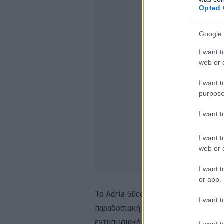
Opted 
Google 
I want t
web or d
I want t
purpose
I want 
I want t
web or d
I want t
or app.
Το Adria 50cc εντυπωσιάζει με τον 
I want t
παραδοσιακή αισθητική με τη σύγχρο
εντυπωσιακό στο δρόμο.
I want t