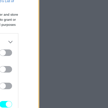
B’s List of
er and store
to grant or
ed purposes