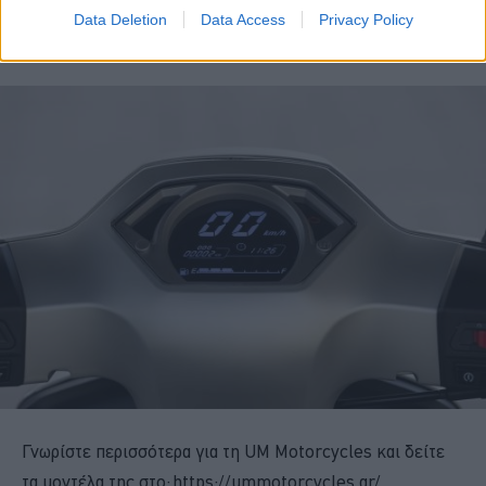
Data Deletion
Data Access
Privacy Policy
δόσεις και με 0% προκαταβολή.
Γνωρίστε περισσότερα για τη UM Motorcycles και δείτε
τα μοντέλα της στο:
https://ummotorcycles.gr/