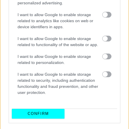
personalized advertising.
I want to allow Google to enable storage
related to analytics like cookies on web or
device identifiers in apps.
I want to allow Google to enable storage
related to functionality of the website or app.
Παράλληλα, το νέο high wheel scooter, διαθέτει ψηφιακή
οθόνη ενδείξεων, αποθηκευτικό χώρο για ένα κράνος jet
I want to allow Google to enable storage
related to personalization.
κάτω από τη σέλα και δισκόφρενα εμπρός και πίσω.
I want to allow Google to enable storage
Το νέο UM Wynwood 125 προσφέρεται με μόλις
related to security, including authentication
€2.149, ενώ πλαισιώνεται από 2ετή εργοστασιακή
functionality and fraud prevention, and other
user protection.
εγγύηση.
Αξίζει να σημειωθεί ότι, πλέον, η απόκτηση του
γίνεται ακόμα πιο εύκολη, χάρη στα νέα χρηματοδοτικά
προγράμματα, είτε με αποπληρωμή σε 12 ή 18 άτοκες
CONFIRM
δόσεις και 0% ή 30% προκαταβολή αντίστοιχα, ή με
έντοκη χρηματοδότηση για αποπληρωμή από 12 - 72