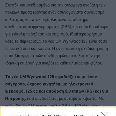
Euro5+ και σχεδιασμένο για τον σύγχρονο αναβάτη των
πόλεων, προσφέροντας έναν ασυναγώνιστο συνδυασμό
απλότητας και στυλ. Εξοπλισμένο με σύστημα
συνδυαστικού φρεναρίσματος (CBS) και επίπεδο πάτωμα,
για εύκολη πρόσβαση και χειρισμό, ιδιαίτερα χρήσιμο
κατά το παρκάρισμα, το νέο UM Wynwood 125 είναι τόσο
πρακτικό όσο και κομψό. Η εντυπωσιακή σχεδίαση και η
ποικιλία χρωματικών συνδυασμών, το καθιστούν την
ιδανική επιλογή για αναβάτες κάθε ηλικίας και φύλου.
Το νέο UM Wynwood 125 εφοδιάζεται με έναν
σύγχρονο, 4χρονο κινητήρα, με ηλεκτρονικό
ψεκασμό, 125 cc και απόδοση 9,8 ίππων (PS) και 8,8
Nm ροπή
ς, που συνδυάζεται με αυτόματο κιβώτιο. Με
ρεζερβουάρ 7 λίτρων και μόλις 2,6 λτ./100 χλμ. μέσης
κατανάλωσης, το νέο scooter της αμερικάνικης UM έχει