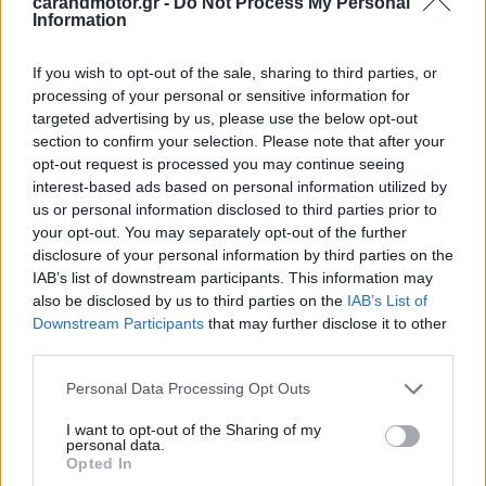
carandmotor.gr -
Do Not Process My Personal
αυτονομία που αγγίζει τα 270 χιλιόμετρα με ένα γέμισμα.
Information
If you wish to opt-out of the sale, sharing to third parties, or
processing of your personal or sensitive information for
targeted advertising by us, please use the below opt-out
section to confirm your selection. Please note that after your
opt-out request is processed you may continue seeing
interest-based ads based on personal information utilized by
us or personal information disclosed to third parties prior to
your opt-out. You may separately opt-out of the further
disclosure of your personal information by third parties on the
IAB’s list of downstream participants. This information may
also be disclosed by us to third parties on the
IAB’s List of
Downstream Participants
that may further disclose it to other
third parties.
Please note that this website/app uses one or more Google
Personal Data Processing Opt Outs
services and may gather and store information including but
not limited to your visit or usage behaviour. You may click to
I want to opt-out of the Sharing of my
personal data.
grant or deny consent to Google and its third-party tags to
Opted In
use your data for below specified purposes in below Google