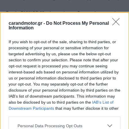
Το νέο BMW CE 02 φέρει στάνταρ εξωτερικό φορτιστή με
ισχύ φόρτισης 0,9 kW, ο οποίος επιτρέπει τη γρήγορη και
carandmotor.gr -
Do Not Process My Personal
Information
άνετη φόρτιση σε στάνταρ οικιακές πρίζες.
Ακόμα
ταχύτερη φόρτιση προσφέρει ο ταχυφορτιστής
If you wish to opt-out of the sale, sharing to third parties, or
ισχύος 1,5 kW, ο οποίος διατίθεται στον προαιρετικό
processing of your personal or sensitive information for
εξοπλισμό Highline ως γνήσιο αξεσουάρ
.
targeted advertising by us, please use the below opt-out
section to confirm your selection. Please note that after your
opt-out request is processed you may continue seeing
interest-based ads based on personal information utilized by
us or personal information disclosed to third parties prior to
your opt-out. You may separately opt-out of the further
disclosure of your personal information by third parties on the
IAB’s list of downstream participants. This information may
also be disclosed by us to third parties on the
IAB’s List of
Downstream Participants
that may further disclose it to other
third parties.
Please note that this website/app uses one or more Google
Personal Data Processing Opt Outs