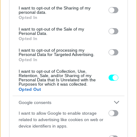
services and may gather and store information including but
not limited to your visit or usage behaviour. You may click to
I want to opt-out of the Sharing of my
personal data.
grant or deny consent to Google and its third-party tags to
Opted In
use your data for below specified purposes in below Google
Με
βάρος 132 κιλά (έκδοση 15 ίππων) ή 119 κιλά
consent section.
I want to opt-out of the Sale of my
Personal Data.
(έκδοση 5 ίππων) και χαμηλό ύψος σέλας μόλις 750
Opted In
χιλιοστά
, το νέο CE 02 είναι εξαιρετικά εύχρηστο και
I want to opt-out of processing my
ευέλικτο και μπορεί να οδηγηθεί με άνεση από κάθε τύπο
Personal Data for Targeted Advertising.
Opted In
αναβάτη, άσχετα με την εμπειρία που έχει στους δύο
τροχούς.
I want to opt-out of Collection, Use,
Retention, Sale, and/or Sharing of my
Personal Data that Is Unrelated with the
Purposes for which it was collected.
Opted Out
Google consents
I want to allow Google to enable storage
related to advertising like cookies on web or
device identifiers in apps.