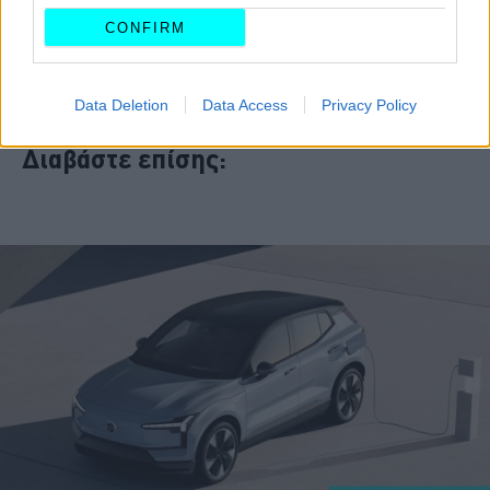
Στην Ελλάδα,
η τιμή του CE 02 ξεκινά από τα 9.580
CONFIRM
ευρώ για την έκδοση που είναι διαθέσιμη σε μαύρο
χρώμα
, χωρίς σε αυτό το ποσό να υπολογίζεται η κρατική
επιδότηση από το πρόγραμμα «Κινούμαι Ηλεκτρικά ΙΙ».
Data Deletion
Data Access
Privacy Policy
Διαβάστε επίσης: