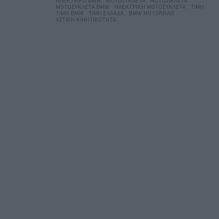
ΗΛΕΚΤΡΙΚΌ BMW
ΜΟΤΟΣΥΚΛΈΤΑ
ΜΟΤΟΣΙΚΛΈΤΑ
ΜΟΤΟΣΥΚΛΈΤΑ BMW
ΗΛΕΚΤΡΙΚΉ ΜΟΤΟΣΥΚΛΈΤΑ
ΤΙΜΉ
ΤΙΜΉ BMW
ΤΙΜΉ ΕΛΛΆΔΑ
BMW MOTORRAD
ΑΣΤΙΚΉ ΚΙΝΗΤΙΚΌΤΗΤΑ