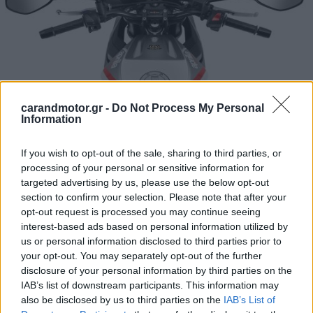
carandmotor.gr -
Do Not Process My Personal
Information
If you wish to opt-out of the sale, sharing to third parties, or
Οι RS 125 και Tuono 125 είναι οι μόνες μοτοσυκλέτες 125
processing of your personal or sensitive information for
κ.εκ. που έχουν κατασκευαστεί στην Ιταλία και διαθέτουν
targeted advertising by us, please use the below opt-out
αλουμινένιο πλαίσιο με χυτές δοκούς αλουμινίου και
section to confirm your selection. Please note that after your
opt-out request is processed you may continue seeing
χιαστί ενισχύσεις. Αυτό το πλαίσιο είναι το αποτέλεσμα
interest-based ads based on personal information utilized by
της τεχνογνωσίας της Aprilia από τους αγώνες. Το
us or personal information disclosed to third parties prior to
πλαίσιο συμπληρώνουν το ανεστραμμένο πιρούνι και το
your opt-out. You may separately opt-out of the further
disclosure of your personal information by third parties on the
μονό αμορτισέρ που έχει τοποθετηθεί στο ασύμμετρο
IAB’s list of downstream participants. This information may
ψαλίδι.
also be disclosed by us to third parties on the
IAB’s List of