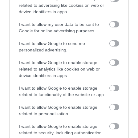
related to advertising like cookies on web or
device identifiers in apps.
I want to allow my user data to be sent to
Google for online advertising purposes.
I want to allow Google to send me
personalized advertising.
Αλλά και το σύστημα πέδησης προέρχεται από
I want to allow Google to enable storage
related to analytics like cookies on web or
μεγαλύτερου κυβισμού μοτοσυκλέτες. Βασίζεται σε μια
device identifiers in apps.
ακτινική δαγκάνα (συνδεδεμένη με την αντλία με
μεταλλικό σωληνάκι υψηλής πίεσης), η οποία
I want to allow Google to enable storage
related to functionality of the website or app.
συνεργάζεται τέλεια με ατσάλινο δίσκο διαμέτρου 300
χλστ.
I want to allow Google to enable storage
related to personalization.
Οι RS 125 και Tuono 125 διαθέτουν το ρεζερβουάρ με τη
I want to allow Google to enable storage
μεγαλύτερη χωρητικότητα στην κατηγορία τους (14,5
related to security, including authentication