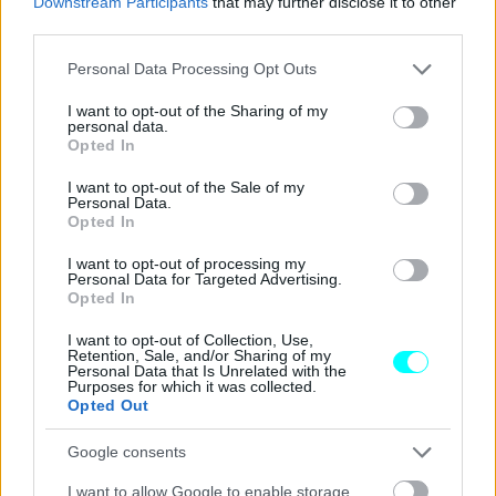
Downstream Participants
that may further disclose it to other
third parties.
Please note that this website/app uses one or more Google
Personal Data Processing Opt Outs
services and may gather and store information including but
not limited to your visit or usage behaviour. You may click to
I want to opt-out of the Sharing of my
personal data.
grant or deny consent to Google and its third-party tags to
Opted In
use your data for below specified purposes in below Google
consent section.
I want to opt-out of the Sale of my
Personal Data.
Opted In
I want to opt-out of processing my
Personal Data for Targeted Advertising.
Opted In
I want to opt-out of Collection, Use,
Retention, Sale, and/or Sharing of my
Personal Data that Is Unrelated with the
Purposes for which it was collected.
Opted Out
Google consents
I want to allow Google to enable storage