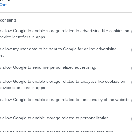
Out
consents
o allow Google to enable storage related to advertising like cookies on
evice identifiers in apps.
o allow my user data to be sent to Google for online advertising
s.
to allow Google to send me personalized advertising.
o allow Google to enable storage related to analytics like cookies on
evice identifiers in apps.
o allow Google to enable storage related to functionality of the website
βισμό σύγχρονη Tiger που έχουμε δει μέχρι στιγμής,
o allow Google to enable storage related to personalization.
σιο, το μοτέρ και τις αναρτήσεις της Trident 660 και
ρινγκ που επιτρέπει τα άνετα ταξίδια στον
o allow Google to enable storage related to security, including