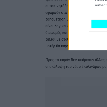
authenti
αυτοκινητόδρομο. Λογικές αλλαγές 
αφορούν στο υποπλαίσιο που μπορεί κ
τοποθέτηση βαλιτσών και την βελτίω
είναι λογικά και η σέλα, ειδικά για
διαφορές και στην κλιμάκωση του κ
ταξίδι με σταθερές ταχύτητες, ενώ 
μοτέρ θα παραμείνει λογικά σε αυτά 
Προς το παρόν δεν υπάρχουν άλλες π
αποκάλυψη του νέου 3κύλινδρου μον