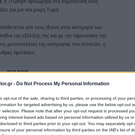
0
, η Triumph προχώρησε στη δημοσίευση ενός
ζει για μια νέα μικρή Τιγρή.
ποθετείται από τους ίδιους στην κατηγορία των
στάδια της εξέλιξης της και με την παρουσίαση της
στις μοτοσυκλέτες της κατηγορίας που στοχεύει, η
ινδρες προτάσεις.
BUY NOW
or.gr -
Do Not Process My Personal Information
ΚΑΡΤΑ ΚΑΥΣΑΕΡΙΩΝ; ΚΛΕΙΣΕ ΡΑΝΤΕΒΟΥ
ΑΙΡΙΝΟΣ ΕΛΕΓΧΟΣ ΓΙΑ ΤΟ ΑΥΤΟΚΙΝΗΤΟ 
to opt-out of the sale, sharing to third parties, or processing of your per
formation for targeted advertising by us, please use the below opt-out s
 ΟΙΚΟΓΕΝΕΙΑΚΟ SUV ME 24.990 ΕΥΡΩ 
r selection. Please note that after your opt-out request is processed y
eing interest-based ads based on personal information utilized by us or
 JUNIOR ME 8 ΧΡΟΝΙΑ ΕΓΓΥΗΣΗ 
disclosed to third parties prior to your opt-out. You may separately opt-
losure of your personal information by third parties on the IAB’s list of