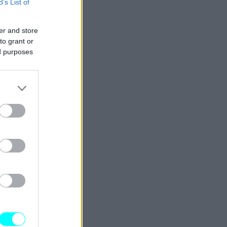
B’s List of
er and store
to grant or
ed purposes