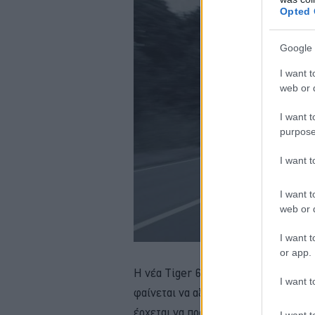
Opted 
Google 
I want t
web or d
I want t
purpose
I want 
I want t
web or d
I want t
or app.
Η νέα Tiger 660, η μικρότερη σε κυ
I want t
φαίνεται να αξιοποιεί πλήρως το πλαί
έρχεται να προσθέσει σε αυτά ένα φέ
I want t