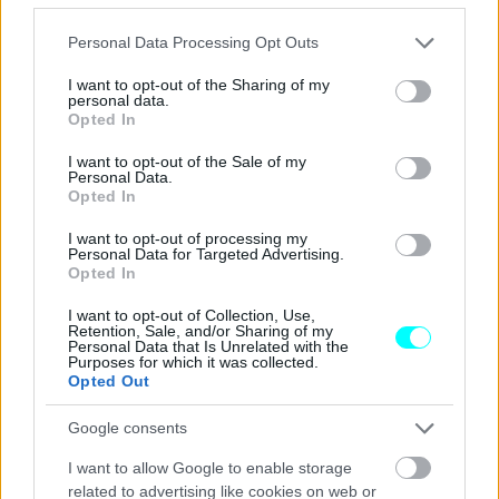
εμπλοκής σε κάποιο ατύχημα σε σχέση με τα
Please note that this website/app uses one or more Google
οχήματα που διαθέτουν κόκκινου χρώματος.
Personal Data Processing Opt Outs
services and may gather and store information including but
not limited to your visit or usage behaviour. You may click to
I want to opt-out of the Sharing of my
personal data.
grant or deny consent to Google and its third-party tags to
Opted In
use your data for below specified purposes in below Google
consent section.
I want to opt-out of the Sale of my
Personal Data.
Opted In
I want to opt-out of processing my
Personal Data for Targeted Advertising.
Opted In
I want to opt-out of Collection, Use,
Retention, Sale, and/or Sharing of my
Personal Data that Is Unrelated with the
Purposes for which it was collected.
Opted Out
Google consents
Ας δούμε τώρα τι προβλέπει ο Κώδικας Οδικής
I want to allow Google to enable storage
Κυκλοφορίας σχετικά με το χρώμα των φλας και τη
related to advertising like cookies on web or