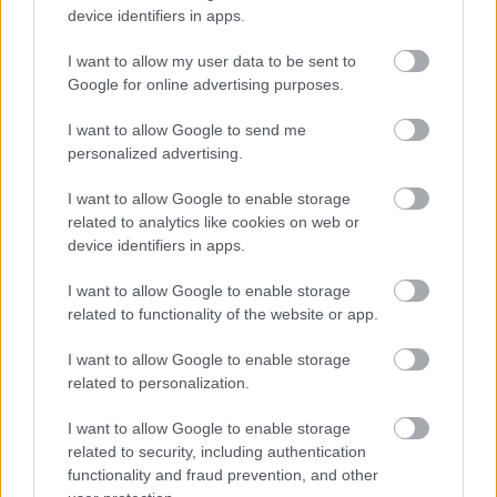
device identifiers in apps.
λειτουργία τους.
Ο γνωστός σε όλους
ΚΟΚ
ορίζει ότι
το χρώμα των φλας είναι το κίτρινο -δηλαδή το
I want to allow my user data to be sent to
πορτοκαλί-
και η συχνότητα με την οποία αναβοσβήνουν
Google for online advertising purposes.
θα πρέπει να είναι 90 παλμοί το λεπτό, με περιθώριο
I want to allow Google to send me
απόκλισης περίπου 33%. Σε περίπτωση που τα φλας ενός
personalized advertising.
οχήματος δεν συμφωνούν με τα όσα ορίζει ο Κώδικας
I want to allow Google to enable storage
Οδικής Κυκλοφορίας,
το πρόστιμο που βεβαιώνεται
related to analytics like cookies on web or
είναι 150 ευρώ
.
device identifiers in apps.
I want to allow Google to enable storage
related to functionality of the website or app.
I want to allow Google to enable storage
related to personalization.
I want to allow Google to enable storage
related to security, including authentication
functionality and fraud prevention, and other