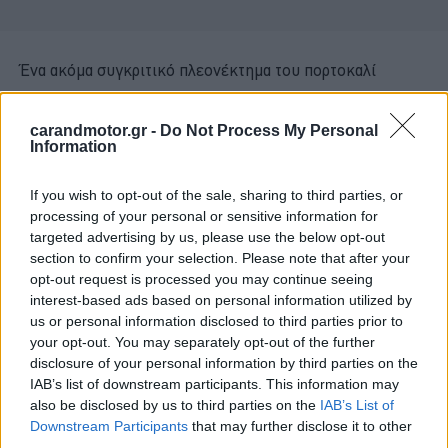
Ένα ακόμα συγκριτικό πλεονέκτημα του πορτοκαλί
χρώματος είναι ότι ευδιάκριτο ακόμα και κάτω από το
έντονο φως του ήλιου. Στην περίπτωση, λοιπόν, που
carandmotor.gr -
Do Not Process My Personal
Information
τοποθετήσει κανείς λευκά φλας -μια μόδα ιδιαίτερα
διαδεδομένη στον χώρο των βελτιώσεων- οφείλει να
If you wish to opt-out of the sale, sharing to third parties, or
γνωρίζει ότι
σε συγκεκριμένες φωτιστικές συνθήκες
processing of your personal or sensitive information for
η χρήση του δείκτη κατεύθυνσης ίσως να μην είναι
targeted advertising by us, please use the below opt-out
section to confirm your selection. Please note that after your
απολύτως αντιληπτή.
opt-out request is processed you may continue seeing
interest-based ads based on personal information utilized by
Μια έρευνα του Εθνικού Οργανισμού για την Ασφάλεια
us or personal information disclosed to third parties prior to
your opt-out. You may separately opt-out of the further
των Αυτοκινητοδρόμων στις Ηνωμένες Πολιτείες της
disclosure of your personal information by third parties on the
Αμερικής είχε καταλήξει στο συμπέρασμα ότι
η χρήση
IAB’s list of downstream participants. This information may
του πορτοκαλί χρώματος στους δείκτες
also be disclosed by us to third parties on the
IAB’s List of
Downstream Participants
that may further disclose it to other
κατεύθυνσης μειώνει κατά 28% τον κίνδυνο
third parties.