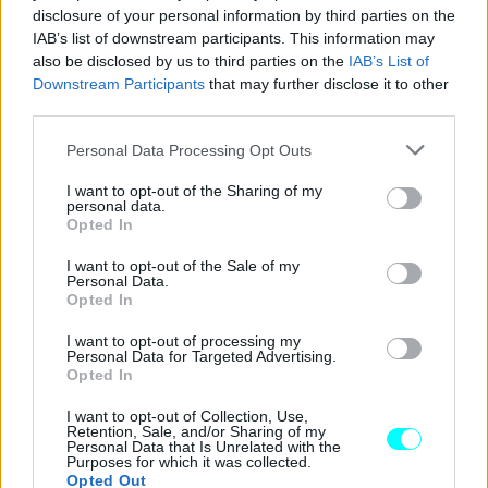
>> Ο χρόνος ολοκλήρωσης της μεταβίβασης είναι
disclosure of your personal information by third parties on the
περίπου επτά (7) εργάσιμες ημέρες
IAB’s list of downstream participants. This information may
also be disclosed by us to third parties on the
IAB’s List of
>> Μέχρι την ολοκλήρωση της μεταβίβασης, ο αγοραστής
Downstream Participants
that may further disclose it to other
μπορεί να ασφαλίσει και να κινεί νόμιμα το όχημα, με τη
third parties.
σφραγισμένη από το υπουργείο φωτοτυπία της άδειας
Please note that this website/app uses one or more Google
Personal Data Processing Opt Outs
services and may gather and store information including but
not limited to your visit or usage behaviour. You may click to
I want to opt-out of the Sharing of my
BUY NOW
personal data.
grant or deny consent to Google and its third-party tags to
Opted In
use your data for below specified purposes in below Google
ΕΛΕΓΧΟΣ ΚΤΕΟ; ΚΑΡΤΑ ΚΑΥΣΑΕΡΙΩΝ; ΚΛΕΙΣΕ ΡΑΝΤΕΒΟΥ
consent section.
I want to opt-out of the Sale of my
Personal Data.
TO NEO SUV ΤΗΣ RENAULT
Opted In
OMODA -ΥΒΡΙΔΙΚΟ ΟΙΚΟΓΕΝΕΙΑΚΟ SUV ME 24.990 ΕΥΡΩ 
I want to opt-out of processing my
Personal Data for Targeted Advertising.
Η ΝΕΑ MERCEDES GLB 
Opted In
I want to opt-out of Collection, Use,
Retention, Sale, and/or Sharing of my
Personal Data that Is Unrelated with the
Purposes for which it was collected.
Opted Out