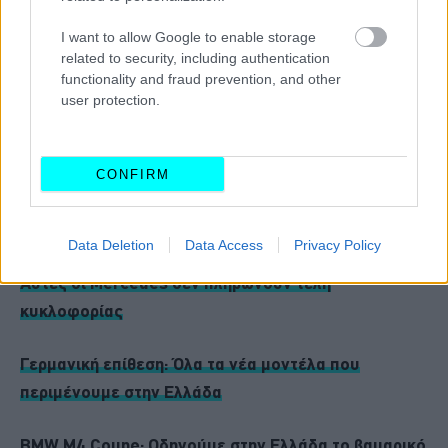
I want to allow Google to enable storage
related to security, including authentication
functionality and fraud prevention, and other
user protection.
CONFIRM
Διαβάστε επίσης
Data Deletion
Data Access
Privacy Policy
Αυτές οι Mercedes δεν πληρώνουν τέλη
κυκλοφορίας
Γερμανική επίθεση: Όλα τα νέα μοντέλα που
περιμένουμε στην Ελλάδα
BMW M4 Coupe: Οδηγούμε στην Ελλάδα το βαυαρικό