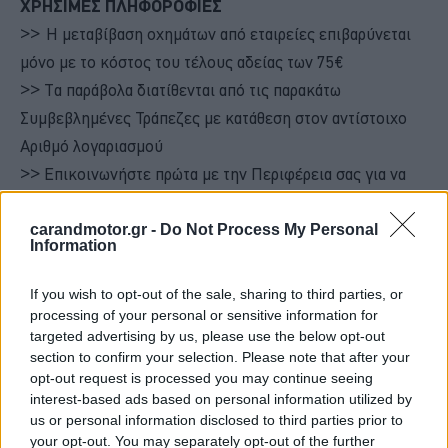
ΧΡΗΣΙΜΕΣ ΠΛΗΦΟΡΟΦΙΕΣ
>> Η μεταβίβαση οχημάτων από εταιρείες επιβαρύνεται
μόνο με το κόστος του τέλους αδείας των 75€
>> Τα παράβολα διατίθενται από τις παρακάτω
Συμβεβλημένες Τράπεζες με κατάθεση στον αντίστοιχο
Αριθμό λογαριασμού
>> Επικοινωνήστε πρώτα με την Περιφέρεια σας για να
επιβεβαιώσετε το ποσό της μεταβίβασης και τις
Συμβεβλημένες Τράπεζες και τους αριθμούς λογαριασμού
carandmotor.gr -
Do Not Process My Personal
Information
που διατηρεί σε αυτές η κάθε Περιφέρεια
>> Στην αιτιολογία κατάθεσης αναγράψτε την πινακίδα
If you wish to opt-out of the sale, sharing to third parties, or
κυκλοφορίας του οχήματος
processing of your personal or sensitive information for
targeted advertising by us, please use the below opt-out
>> Μετά την κατάθεση των δικαιολογητικών, οι
section to confirm your selection. Please note that after your
ενδιαφερόμενοι ή τα νομίμως εξουσιοδοτημένα πρόσωπα,
opt-out request is processed you may continue seeing
ανταλλάσσουν υπεύθυνες δηλώσεις αναγράφοντας το
interest-based ads based on personal information utilized by
us or personal information disclosed to third parties prior to
ποσό αγοράς/πώλησης ώστε να υποβληθεί στην εφορία
your opt-out. You may separately opt-out of the further