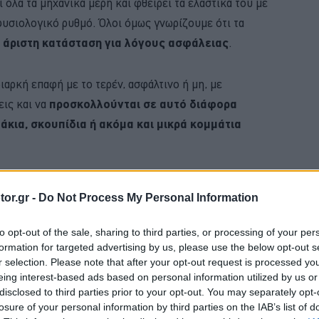
 όλα τα μηχανικά μέρη και φθείρει τα ελαστικά του με
φυσιολογικό ρυθμό. Όλοι όμως γνωρίζουμε ότι τα
ε άριστη κατάσταση για λόγους ασφάλειας
.
ιαρκή επαφή με το τερέν, ασφάλτινο ή μη, με
εις και να
προσκολλούνται σε αυτό διάφορα
κια, σκουπίδια ή ακόμα και μικρά κομμάτια
BUY NOW
or.gr -
Do Not Process My Personal Information
VIP VAN ΜΟΝΟ ΜΕ 12 ΕΥΡΩ ΤΟ ΑΤΟΜΟ
to opt-out of the sale, sharing to third parties, or processing of your per
formation for targeted advertising by us, please use the below opt-out s
FABIA ME 119 ΕΥΡΩ ΤΟ ΜΗΝΑ 
r selection. Please note that after your opt-out request is processed y
eing interest-based ads based on personal information utilized by us or
Ε ΤΑ ΝΕΑ ΜΟΝΤΕΛΑ ΤΗΣ BMW 
disclosed to third parties prior to your opt-out. You may separately opt-
losure of your personal information by third parties on the IAB’s list of
 4 ΕΠΙΣΤΡΕΦΕΙ -ΠΟΣΟ ΚΟΣΤΙΖΕΙ 