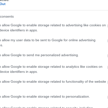
Out
consents
o allow Google to enable storage related to advertising like cookies on
evice identifiers in apps.
o allow my user data to be sent to Google for online advertising
s.
to allow Google to send me personalized advertising.
o allow Google to enable storage related to analytics like cookies on
evice identifiers in apps.
o allow Google to enable storage related to functionality of the website
o allow Google to enable storage related to personalization.
νώνουν στα αυλάκια των ελαστικών,
δεν αυξάνουν
 τον περιοδικό και «σπαστικό» ήχο που προκαλούν,
o allow Google to enable storage related to security, including