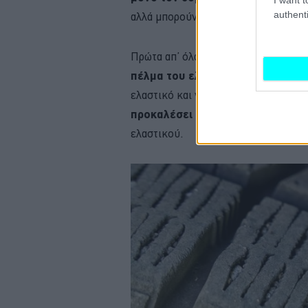
authenti
αλλά μπορούν να δημιουργήσουν και 
Πρώτα απ’ όλα,
εάν τα μικρά σωματ
πέλμα του ελαστικού
με την κίνησ
ελαστικό και να αρχίσει να χάνει στα
προκαλέσει αυξημένη φθορά
, όχ
ελαστικού.