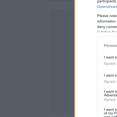
participants
Downstream 
Please note
information 
deny consent
in below Go
Persona
I want t
Opted 
I want t
Opted 
I want 
Advertis
Opted 
I want t
of my P
was col