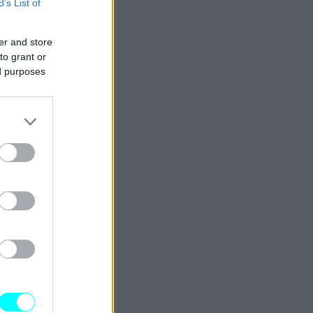
B’s List of
er and store
to grant or
ed purposes