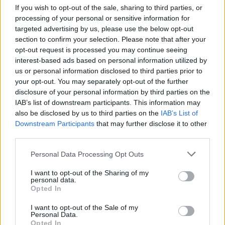
λοιπόν να απομακρύνουμε ρύπους και σκόνη από τις
If you wish to opt-out of the sale, sharing to third parties, or
εσωτερικές τους επιφάνειες ανά τακτά χρονικά
processing of your personal or sensitive information for
targeted advertising by us, please use the below opt-out
διαστήματα,
αφού αυτά συγκεντρώνουν πιο εύκολα
section to confirm your selection. Please note that after your
υγρασία σε σχέση με μια καθαρή γυάλινη επιφάνεια και
opt-out request is processed you may continue seeing
έτσι μεγεθύνεται και το πρόβλημα των θολωμένων
interest-based ads based on personal information utilized by
us or personal information disclosed to third parties prior to
τζαμιών.
your opt-out. You may separately opt-out of the further
disclosure of your personal information by third parties on the
IAB’s list of downstream participants. This information may
also be disclosed by us to third parties on the
IAB’s List of
Downstream Participants
that may further disclose it to other
third parties.
Please note that this website/app uses one or more Google
Personal Data Processing Opt Outs
services and may gather and store information including but
not limited to your visit or usage behaviour. You may click to
I want to opt-out of the Sharing of my
personal data.
grant or deny consent to Google and its third-party tags to
Opted In
use your data for below specified purposes in below Google
consent section.
I want to opt-out of the Sale of my
Personal Data.
Opted In