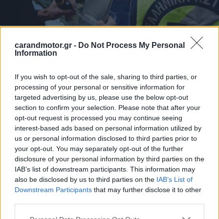
carandmotor.gr -
Do Not Process My Personal
Information
If you wish to opt-out of the sale, sharing to third parties, or
processing of your personal or sensitive information for
targeted advertising by us, please use the below opt-out
Τέλος, εξυπακούεται ότι η αντικατάσταση των πινακίδων
section to confirm your selection. Please note that after your
κυκλοφορίας με άλλες που δεν έχουν χορηγηθεί νόμιμα ή
opt-out request is processed you may continue seeing
interest-based ads based on personal information utilized by
η παραποίηση αυτών με οποιαδήποτε μορφή (τεμαχισμό,
us or personal information disclosed to third parties prior to
αλλαγή σχήματος ή γράμματος, κάμψη της πινακίδας
your opt-out. You may separately opt-out of the further
κ.λπ.)
συνιστά παράβαση η οποία, πέρα του
disclosure of your personal information by third parties on the
IAB’s list of downstream participants. This information may
προστίμου, επισύρει ποινή φυλάκισης μέχρις ενός
also be disclosed by us to third parties on the
IAB’s List of
έτους
.
Downstream Participants
that may further disclose it to other
third parties.
Please note that this website/app uses one or more Google