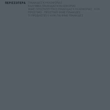
ΠΙΝΑΚΊΔΕΣ ΚΥΚΛΟΦΟΡΊΑΣ
ΠΕΡΙΣΣΟΤΕΡΑ
ΚΆΛΥΜΜΑ ΠΙΝΑΚΊΔΑΣ ΚΥΚΛΟΦΟΡΊΑΣ
ΦΙΜΈ ΠΡΟΣΤΑΤΕΥΤΙΚΌ ΠΙΝΑΚΊΔΑΣ ΚΥΚΛΟΦΟΡΊΑΣ
ΚΟΚ
ΠΡΌΣΤΙΜΟ
ΠΡΌΣΤΙΜΟ ΦΙΜΈ ΠΙΝΑΚΊΔΕΣ
ΤΙ ΠΡΟΒΛΈΠΕΙ Ο ΚΟΚ ΓΙΑ ΦΙΜΈ ΠΙΝΑΚΊΔΕΣ