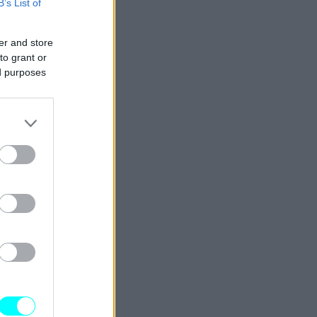
B’s List of
er and store
to grant or
ed purposes