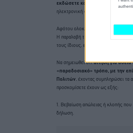
εκδώσετε και να πληρώσετε το 
authenti
ηλεκτρονική σας διεύθυνση (e-mail)
Αφότου ολοκληρώσετε τη διαδικασί
Η παραλαβή της νέας άδειας οδήγηση
τους ίδιους, είτε από εκπρόσωπό σα
Να σημειωθεί ότι
αίτηση για άδεια
«παραδοσιακό» τρόπο, με την επ
Πολιτών
, έχοντας συμπληρώσει τα α
προσκομίσετε έχουν ως εξής:
1. Βεβαίωση απώλειας ή κλοπής που
δήλωση.