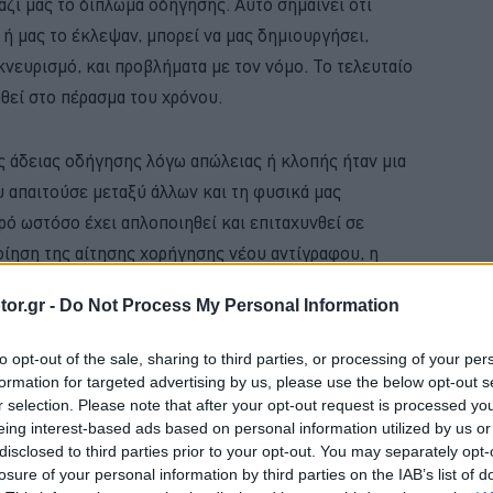
αζί μας το δίπλωμα οδήγησης. Αυτό σημαίνει ότι
 ή μας το έκλεψαν, μπορεί να μας δημιουργήσει,
κνευρισμό, και προβλήματα με τον νόμο. Το τελευταίο
ωθεί στο πέρασμα του χρόνου.
ς άδειας οδήγησης λόγω απώλειας ή κλοπής ήταν μια
υ απαιτούσε μεταξύ άλλων και τη φυσικά μας
ρό ωστόσο έχει απλοποιηθεί και επιταχυνθεί σε
ίηση της αίτησης χορήγησης νέου αντίγραφου, η
κτρονικά.
or.gr -
Do Not Process My Personal Information
BUY NOW
to opt-out of the sale, sharing to third parties, or processing of your per
formation for targeted advertising by us, please use the below opt-out s
ΑΙΡΙΝΟΣ ΕΛΕΓΧΟΣ ΓΙΑ ΤΟ ΑΥΤΟΚΙΝΗΤΟ 
r selection. Please note that after your opt-out request is processed y
eing interest-based ads based on personal information utilized by us or
Ε ΤΑ ΝΕΑ ΜΟΝΤΕΛΑ ΤΗΣ BMW 
disclosed to third parties prior to your opt-out. You may separately opt-
losure of your personal information by third parties on the IAB’s list of
 4 ΕΠΙΣΤΡΕΦΕΙ -ΠΟΣΟ ΚΟΣΤΙΖΕΙ 