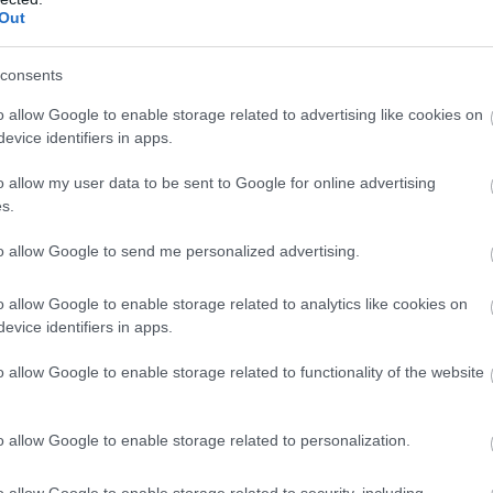
Out
consents
της άδειας οδήγησης
o allow Google to enable storage related to advertising like cookies on
evice identifiers in apps.
κλεψαν, τότε αρχικά πρέπει να επισκεφτείτε ένα
o allow my user data to be sent to Google for online advertising
, μια πράξη που δεν απαιτεί πολύ από το χρόνο σας.
s.
ετε τη διαδικασία επανέκδοσης του.
to allow Google to send me personalized advertising.
o allow Google to enable storage related to analytics like cookies on
evice identifiers in apps.
 διπλώματος οδήγησης θα χρειαστεί να επισκεφτείτε
o allow Google to enable storage related to functionality of the website
ώ τον σύνδεσμο
.
o allow Google to enable storage related to personalization.
ους προσωπικούς σας κωδικούς πρόσβασης στο
ραφία σας και δείγμα της υπογραφής σας, να
o allow Google to enable storage related to security, including