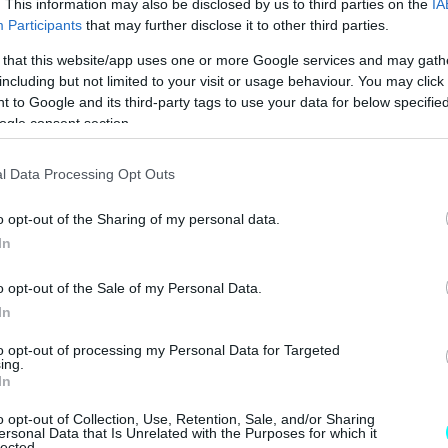
. This information may also be disclosed by us to third parties on the
IA
Participants
that may further disclose it to other third parties.
 "TESLA" ΠΟΥ ΗΡΘΑΝ ΣΤΗΝ ΕΛΛΑΔΑ 
 that this website/app uses one or more Google services and may gath
including but not limited to your visit or usage behaviour. You may click 
 to Google and its third-party tags to use your data for below specifi
ogle consent section.
l Data Processing Opt Outs
o opt-out of the Sharing of my personal data.
In
o opt-out of the Sale of my Personal Data.
In
to opt-out of processing my Personal Data for Targeted
ing.
In
o opt-out of Collection, Use, Retention, Sale, and/or Sharing
ersonal Data that Is Unrelated with the Purposes for which it
lected.