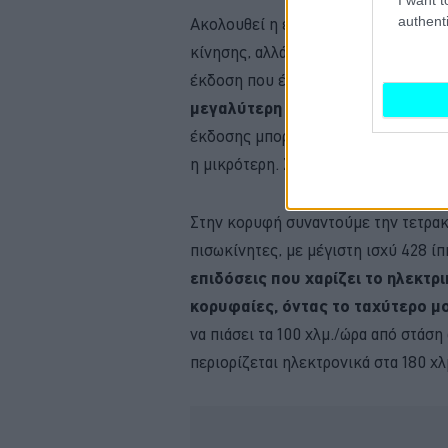
authenti
Ακολουθεί η έκδοση Single Motor E
κίνησης, αλλά με μεγαλύτερη μπαταρ
έκδοση που έχει μπαταρία τύπου L
μεγαλύτερη τύπου NMC χωρητικό
έκδοσης μπορεί να φορτίσει με υψηλ
η μικρότερη. Στον τομέα των επιδόσε
Στην κορυφή συναντούμε την τετρακί
πισωκίνητες, με μέγιστη ισχύ 428 ί
επιδόσεις που χαρίζει το ηλεκτρ
κορυφαίες, όντας το ταχύτερο μο
να πιάσει τα 100 χλμ./ώρα από στάση 
περιορίζεται ηλεκτρονικά στα 180 χλ