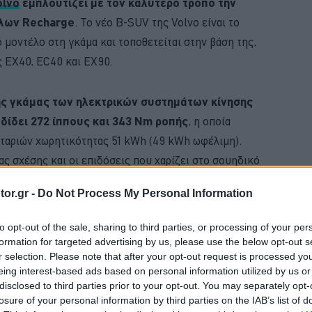
olvo
εμπλουτίζει με τον καλύτερο τρόπο την
έλων Recharge
. Το νέο B-SUV της Volvo είναι το
 μοντέλο στη γκάμα και τοποθετείται στην βάση της,
ς EX40, EC40 και EX90.
ης γκάμας των ηλεκτρικών συστημάτων κίνησης
δίδει 272 ίππους και 343 Nm ροπής
, η οποία
αταριών χωρητικότητας 51 kWh (49 kWh ωφέλιμη).
ας σχέσης και οι επιδόσεις που χαρίζει στο σουηδικό
ε επιτάχυνση από στάση στα 100 χλμ./ώρα σε 5,7 δλ.
or.gr -
Do Not Process My Personal Information
BUY NOW
to opt-out of the sale, sharing to third parties, or processing of your per
formation for targeted advertising by us, please use the below opt-out s
ΝΑΣ ΚΤΕΟ; ΜΑΘΕ ΣΤΗΝ ΑUTECO
r selection. Please note that after your opt-out request is processed y
eing interest-based ads based on personal information utilized by us or
VIP VAN ΜΟΝΟ ΜΕ 12 ΕΥΡΩ ΤΟ ΑΤΟΜΟ
disclosed to third parties prior to your opt-out. You may separately opt-
losure of your personal information by third parties on the IAB’s list of
ΑΙΡΙΝΟΣ ΕΛΕΓΧΟΣ ΓΙΑ ΤΟ ΑΥΤΟΚΙΝΗΤΟ 