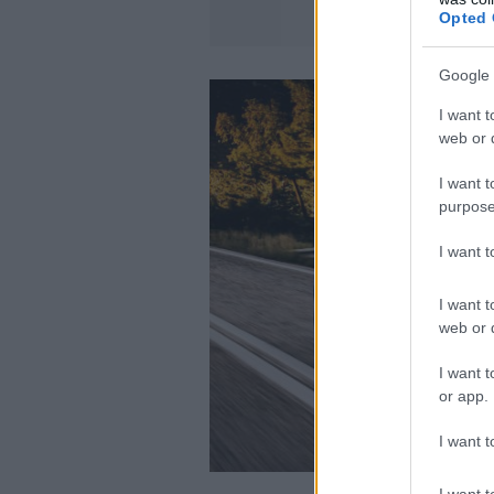
Opted 
Google 
I want t
web or d
I want t
purpose
I want 
I want t
web or d
I want t
or app.
I want t
I want t