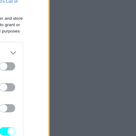
B’s List of
er and store
to grant or
ed purposes