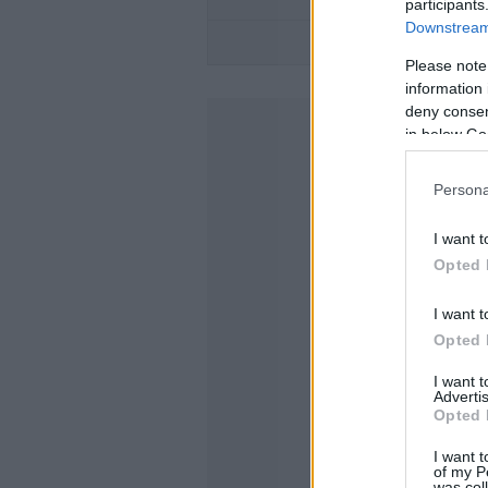
participants
Downstream 
ALFA ROMEO
Please note
information 
deny consent
in below Go
Persona
I want t
Opted 
I want t
Opted 
I want 
Advertis
Opted 
I want t
of my P
was col