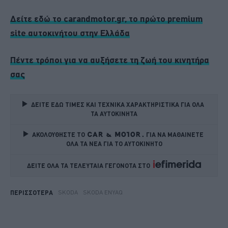
Δείτε εδώ το carandmotor.gr, το πρώτο premium
site αυτοκινήτου στην Ελλάδα
Πέντε τρόποι για να αυξήσετε τη ζωή του κινητήρα
σας
ΔΕΙΤΕ ΕΔΩ ΤΙΜΕΣ ΚΑΙ ΤΕΧΝΙΚΑ ΧΑΡΑΚΤΗΡΙΣΤΙΚΑ ΓΙΑ ΟΛΑ 
ΤΑ ΑΥΤΟΚΙΝΗΤΑ
ΑΚΟΛΟΥΘΗΣΤΕ ΤΟ
ΓΙΑ ΝΑ ΜΑΘΑΙΝΕΤΕ 
ΟΛΑ ΤΑ ΝΕΑ ΓΙΑ ΤΟ ΑΥΤΟΚΙΝΗΤΟ
ΔΕΙΤΕ ΟΛΑ ΤΑ ΤΕΛΕΥΤΑΙΑ ΓΕΓΟΝΟΤΑ ΣΤΟ    
SKODA
SKODA ENYAQ
ΠΕΡΙΣΣΟΤΕΡΑ