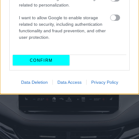
επιλέξει μεταξύ τεσσάρων διαφορετικών διατάξεων, οι
related to personalization.
οποίες μπορούν να λειτουργούν διαισθητικά ενώ
I want to allow Google to enable storage
χρησιμοποιεί το πολυλειτουργικό τιμόνι για τον έλεγχο
related to security, including authentication
του οχήματος και συστημάτων υποβοήθησης.
functionality and fraud prevention, and other
user protection.
CONFIRM
Data Deletion
Data Access
Privacy Policy