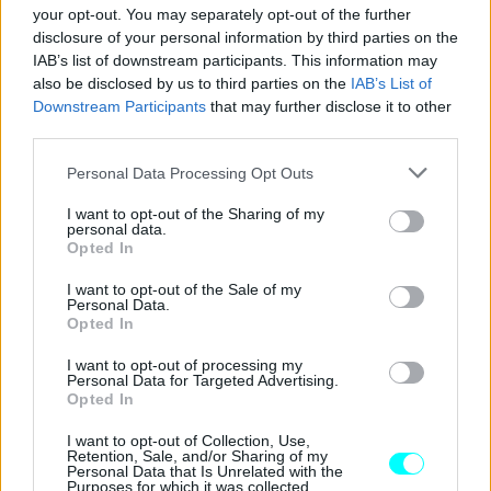
your opt-out. You may separately opt-out of the further
disclosure of your personal information by third parties on the
IAB’s list of downstream participants. This information may
also be disclosed by us to third parties on the
IAB’s List of
Downstream Participants
that may further disclose it to other
third parties.
Please note that this website/app uses one or more Google
Personal Data Processing Opt Outs
services and may gather and store information including but
not limited to your visit or usage behaviour. You may click to
I want to opt-out of the Sharing of my
personal data.
grant or deny consent to Google and its third-party tags to
Opted In
use your data for below specified purposes in below Google
consent section.
I want to opt-out of the Sale of my
Personal Data.
Opted In
I want to opt-out of processing my
Personal Data for Targeted Advertising.
Opted In
I want to opt-out of Collection, Use,
Retention, Sale, and/or Sharing of my
Personal Data that Is Unrelated with the
Purposes for which it was collected.