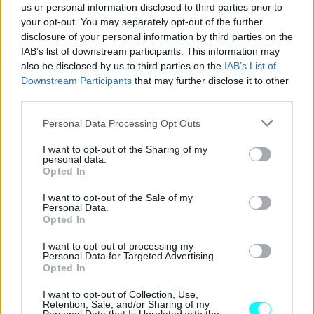
us or personal information disclosed to third parties prior to
γυάλινη επεκτεινόμενη οροφή και φωτιζόμενους
your opt-out. You may separately opt-out of the further
τροχούς. Πέραν αυτών, όμως, δίνει μια πρώτη ιδέα των
disclosure of your personal information by third parties on the
υλικών που θα χρησιμοποιεί η ΜΙΝΙ στις επόμενες γενιές
IAB’s list of downstream participants. This information may
also be disclosed by us to third parties on the
IAB’s List of
των αυτοκινήτων της.
Downstream Participants
that may further disclose it to other
third parties.
Χωρίς την παραμικρή χρήση δέρματος και χρωμίου δείχνει
Please note that this website/app uses one or more Google
Personal Data Processing Opt Outs
ότι αυτά τα υλικά θα εξαφανιστούν ολοκληρωτικά από το
services and may gather and store information including but
εσωτερικό των ΜΙΝΙ των επόμενων ετών και θα δώσουν
not limited to your visit or usage behaviour. You may click to
I want to opt-out of the Sharing of my
personal data.
τη θέση τους σε όλο και περισσότερα βιώσιμα υλικά: όπως
grant or deny consent to Google and its third-party tags to
Opted In
use your data for below specified purposes in below Google
υφάσματα από ανακυκλωμένο μαλλί, πολυεστέρα και
consent section.
I want to opt-out of the Sale of my
ύφασμα Tencel, ή φελλό που εδώ χρησιμοποιείται στο
Personal Data.
Opted In
τιμόνι και στο δάπεδο.
I want to opt-out of processing my
Personal Data for Targeted Advertising.
Opted In
I want to opt-out of Collection, Use,
Retention, Sale, and/or Sharing of my