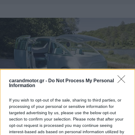
carandmotor.gr -
Do Not Process My Personal
Information
If you wish to opt-out of the sale, sharing to third parties, or
Το ΜΙΝΙ Vision Urbanaut, που πέρασε από τα ψηφιακά
processing of your personal or sensitive information for
targeted advertising by us, please use the below opt-out
σχέδια του προηγούμενου Νοεμβρίου στη φυσική
section to confirm your selection. Please note that after your
υπόσταση για να παρουσιαστεί στο φετινό ψηφιακό
opt-out request is processed you may continue seeing
συμπόσιο DLD Summer, διαθέτει συρόμενη πλαινή πόρτα,
interest-based ads based on personal information utilized by