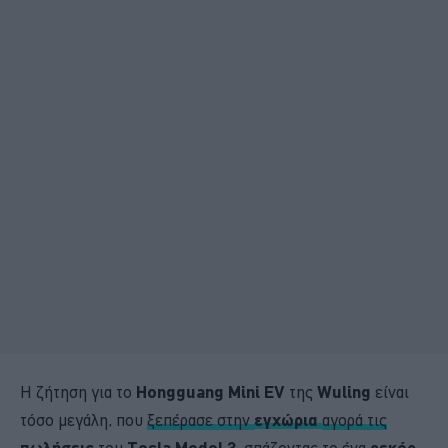
Η ζήτηση για το
Hongguang Mini EV
της
Wuling
είναι
τόσο μεγάλη, που
ξεπέρασε στην
εγχώρια
αγορά τις
πωλήσεις
του
Tesla Model 3
, σπάζοντας το ένα
ρεκόρ