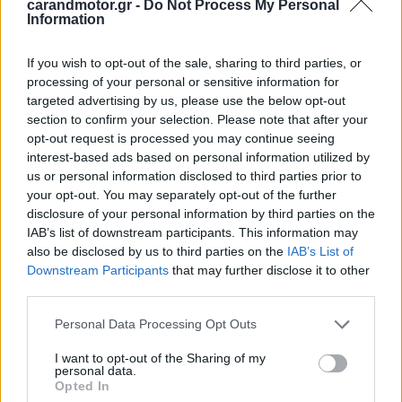
carandmotor.gr -
Do Not Process My Personal
Information
If you wish to opt-out of the sale, sharing to third parties, or
processing of your personal or sensitive information for
targeted advertising by us, please use the below opt-out
section to confirm your selection. Please note that after your
opt-out request is processed you may continue seeing
interest-based ads based on personal information utilized by
us or personal information disclosed to third parties prior to
your opt-out. You may separately opt-out of the further
disclosure of your personal information by third parties on the
IAB’s list of downstream participants. This information may
also be disclosed by us to third parties on the
IAB’s List of
Downstream Participants
that may further disclose it to other
third parties.
Στην περίπτωση του
Wuling Hong Guang Mini EV
, η
Please note that this website/app uses one or more Google
κατάσταση ήταν ελαφρώς
καλύτερη
. Παρά το γεγονός ότι
Personal Data Processing Opt Outs
services and may gather and store information including but
δεν διαθέτει κάποιο σύγχρονο σύστημα
παθητικής
not limited to your visit or usage behaviour. You may click to
I want to opt-out of the Sharing of my
personal data.
ασφάλειας
, διαθέτει μια μικρή
ζώνη ελεγχόμενης
grant or deny consent to Google and its third-party tags to
Opted In
use your data for below specified purposes in below Google
παραμόρφωσης
στο εμπρός μέρος που μπορεί να σώσει