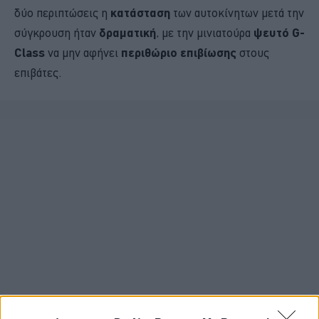
δύο περιπτώσεις η
κατάσταση
των αυτοκίνητων μετά την
σύγκρουση ήταν
δραματική
, με την μινιατούρα
ψευτό G-
Class
να μην αφήνει
περιθώριο επιβίωσης
στους
επιβάτες.