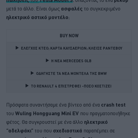
μετά το άλλο. Είναι όμως
ασφαλές
το συγκεκριμένο
ηλεκτρικό αστικό μοντέλο
;
BUY NOW
ΕΛΕΓΧΟΣ ΚΤΕΟ; ΚΑΡΤΑ ΚΑΥΣΑΕΡΙΩΝ; ΚΛΕΙΣΕ ΡΑΝΤΕΒΟΥ
Η ΝΕΑ MERCEDES GLB 
ΟΔΗΓΗΣΤΕ ΤΑ ΝΕΑ ΜΟΝΤΕΛΑ ΤΗΣ BMW 
TO RENAULT 4 ΕΠΙΣΤΡΕΦΕΙ -ΠΟΣΟ ΚΟΣΤΙΖΕΙ 
Πρόσφατα συναντήσαμε ένα βίντεο από ένα
crash test
του
Wuling Hongguang Mini EV
που πραγματοποιήθηκε
φέτος. Θα συγκρουστεί με ένα άλλο
ηλεκτρικό
“αδελφάκι”
του που
σχεδιαστικά
παραπέμπει σε