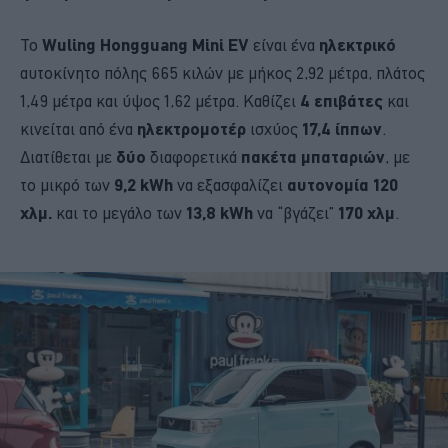
Το
Wuling Hongguang Mini EV
είναι ένα
ηλεκτρικό
αυτοκίνητο πόλης 665 κιλών με μήκος 2,92 μέτρα, πλάτος
1,49 μέτρα και ύψος 1,62 μέτρα. Καθίζει
4 επιβάτες
και
κινείται από ένα
ηλεκτρομοτέρ
ισχύος
17,4 ίππων
.
Διατίθεται με
δύο
διαφορετικά
πακέτα μπαταριών
, με
το μικρό των
9,2 kWh
να εξασφαλίζει
αυτονομία 120
χλμ.
και το μεγάλο των
13,8 kWh
να “βγάζει”
170 χλμ
.