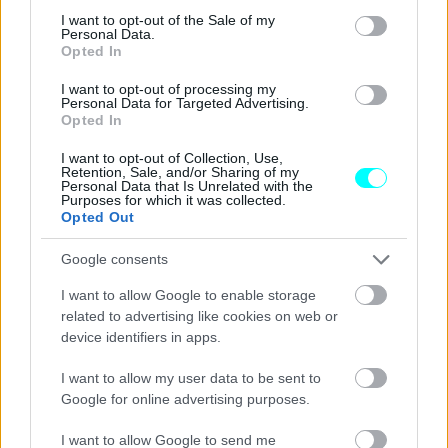
consent section.
I want to opt-out of the Sale of my
ζωές
. Τα
πόδια
όμως και το
κεφάλι
, ξεχάστε το.
Personal Data.
Σίγουρα υπάρχουν
ισχυροί τραυματισμοί
, όχι όμως
Opted In
θανατηφόροι. Ακόμα, οι
πόρτες
του δεν άνοιξαν με
I want to opt-out of processing my
Personal Data for Targeted Advertising.
ευκολία
, ενώ η
μπαταρία
δεν υπέστει μεγάλη
ζημιά
.
Opted In
I want to opt-out of Collection, Use,
Retention, Sale, and/or Sharing of my
Personal Data that Is Unrelated with the
Purposes for which it was collected.
Opted Out
Google consents
I want to allow Google to enable storage
related to advertising like cookies on web or
device identifiers in apps.
I want to allow my user data to be sent to
Google for online advertising purposes.
I want to allow Google to send me