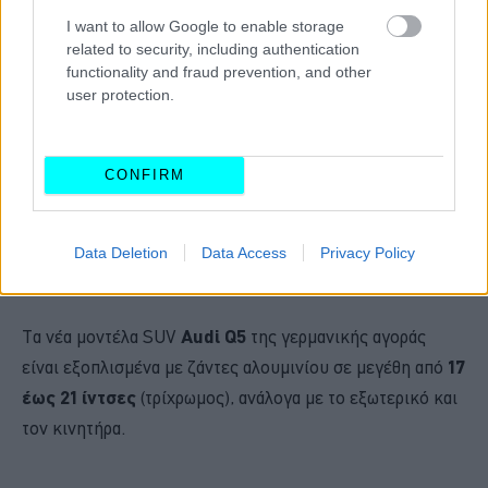
κόσμο
σε συνδυασμό με τη φωτεινή λωρίδα, η οποία
I want to allow Google to enable storage
εκτείνεται σε όλο το πλάτος του οχήματος.
related to security, including authentication
functionality and fraud prevention, and other
Ο
διαχύτης
είναι ενσωματωμένος στους
ανυψωμένους
user protection.
προφυλακτήρες
. Εντυπωσιακές είναι και οι
τετράγωνες απολήξεις
της εξάτμισης (
αριστερά και
CONFIRM
δεξιά για τους βενζινοκινητήρες και αριστερά για
τους κινητήρες diesel
). Το μοντέλο S διαθέτει τις
τέσσερις εμβληματικές διπλές στρογγυλές
Data Deletion
Data Access
Privacy Policy
απολήξεις
εξάτμισης σε μια νέα σχεδίαση.
Τα νέα μοντέλα SUV
Audi Q5
της γερμανικής αγοράς
είναι εξοπλισμένα με ζάντες αλουμινίου σε μεγέθη από
17
έως 21 ίντσες
(τρίχρωμος), ανάλογα με το εξωτερικό και
τον κινητήρα.