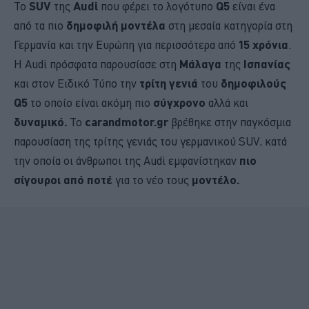
Το
SUV
της
Audi
που φέρει το λογότυπο
Q5
είναι ένα
από τα πιο
δημοφιλή μοντέλα
στη μεσαία κατηγορία στη
Γερμανία και την Ευρώπη για περισσότερα από
15 χρόνια
.
Η Audi πρόσφατα παρουσίασε στη
Μάλαγα
της
Ισπανίας
και στον Ειδικό Τύπο την
τρίτη γενιά
του
δημοφιλούς
Q5
το οποίο είναι ακόμη πιο
σύγχρονο
αλλά και
δυναμικό.
Το
carandmotor.gr
βρέθηκε στην παγκόσμια
παρουσίαση της τρίτης γενιάς του γερμανικού SUV, κατά
την οποία οι άνθρωποι της Audi εμφανίστηκαν
πιο
σίγουροι από ποτέ
για το νέο τους
μοντέλο.