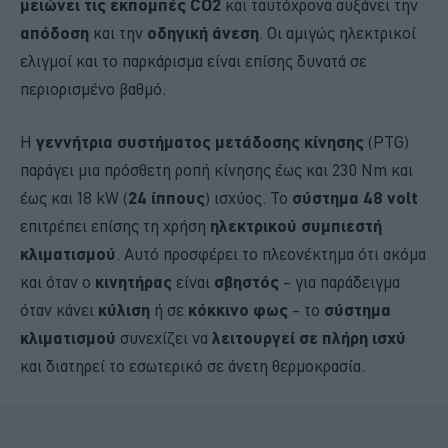
μειώνει τις εκπομπές CO2
και ταυτόχρονα αυξάνει την
απόδοση
και την
οδηγική άνεση
. Οι αμιγώς ηλεκτρικοί
ελιγμοί και το παρκάρισμα είναι επίσης δυνατά σε
περιορισμένο βαθμό.
Η
γεννήτρια συστήματος μετάδοσης κίνησης
(PTG)
παράγει μια πρόσθετη ροπή κίνησης έως και 230 Nm και
έως και 18 kW (
24 ίππους
) ισχύος. Το
σύστημα 48 volt
επιτρέπει επίσης τη χρήση
ηλεκτρικού συμπιεστή
κλιματισμού
. Αυτό προσφέρει το πλεονέκτημα ότι ακόμα
και όταν ο
κινητήρας
είναι
σβηστός
– για παράδειγμα
όταν κάνει
κύλιση
ή σε
κόκκινο φως
– το
σύστημα
κλιματισμού
συνεχίζει να
λειτουργεί σε πλήρη ισχύ
και διατηρεί το εσωτερικό σε άνετη θερμοκρασία.