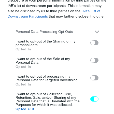
disclosure of your personal information by third parties on the
IAB’s list of downstream participants. This information may
also be disclosed by us to third parties on the
IAB’s List of
Downstream Participants
that may further disclose it to other
third parties.
Please note that this website/app uses one or more Google
Personal Data Processing Opt Outs
services and may gather and store information including but
not limited to your visit or usage behaviour. You may click to
I want to opt-out of the Sharing of my
personal data.
grant or deny consent to Google and its third-party tags to
Opted In
use your data for below specified purposes in below Google
consent section.
I want to opt-out of the Sale of my
Personal Data.
Opted In
I want to opt-out of processing my
Personal Data for Targeted Advertising.
Opted In
I want to opt-out of Collection, Use,
Retention, Sale, and/or Sharing of my
Personal Data that Is Unrelated with the
Purposes for which it was collected.
Opted Out
Ειδικά για τα
φωτιστικά σώματα
η
ενεργή ψηφιακή