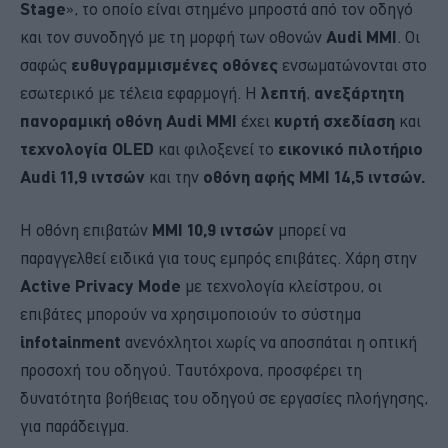
Stage
», το οποίο είναι στημένο μπροστά από τον οδηγό
και τον συνοδηγό με τη μορφή των οθονών
Audi MMI
. Οι
σαφώς
ευθυγραμμισμένες οθόνες
ενσωματώνονται στο
εσωτερικό με τέλεια εφαρμογή. Η
λεπτή
,
ανεξάρτητη
πανοραμική οθόνη Audi MMI
έχει
κυρτή σχεδίαση
και
τεχνολογία OLED
και φιλοξενεί το
εικονικό πιλοτήριο
Audi 11,9 ιντσών
και την
οθόνη αφής MMI 14,5 ιντσών.
Η οθόνη επιβατών
MMI 10,9 ιντσών
μπορεί να
παραγγελθεί ειδικά για τους εμπρός επιβάτες. Χάρη στην
Active Privacy Mode
με τεχνολογία κλείστρου, οι
επιβάτες μπορούν να χρησιμοποιούν το σύστημα
infotainment
ανενόχλητοι χωρίς να αποσπάται η οπτική
προσοχή του οδηγού. Ταυτόχρονα, προσφέρει τη
δυνατότητα βοήθειας του οδηγού σε εργασίες πλοήγησης,
για παράδειγμα.