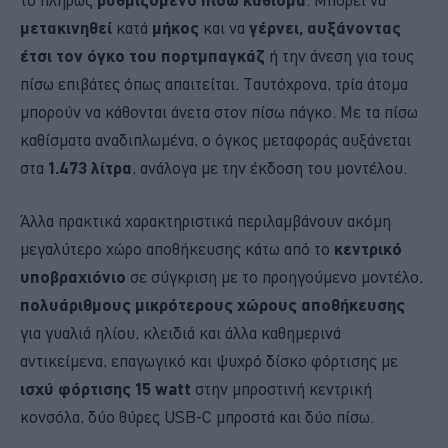
μετακινηθεί
κατά
μήκος
και να
γέρνει,
αυξάνοντας
έτσι τον όγκο του πορτμπαγκάζ
ή την άνεση για τους
πίσω επιβάτες όπως απαιτείται. Ταυτόχρονα, τρία άτομα
μπορούν να κάθονται άνετα στον πίσω πάγκο. Με τα πίσω
καθίσματα αναδιπλωμένα, ο όγκος μεταφοράς αυξάνεται
στα
1.473 λίτρα
, ανάλογα με την έκδοση του μοντέλου.
Άλλα πρακτικά χαρακτηριστικά περιλαμβάνουν ακόμη
μεγαλύτερο χώρο αποθήκευσης κάτω από το
κεντρικό
υποβραχιόνιο
σε σύγκριση με το προηγούμενο μοντέλο,
πολυάριθμους
μικρότερους χώρους αποθήκευσης
για γυαλιά ηλίου, κλειδιά και άλλα καθημερινά
αντικείμενα, επαγωγικό και ψυχρό δίσκο φόρτισης με
ισχύ φόρτισης 15 watt
στην μπροστινή κεντρική
κονσόλα, δύο θύρες USB-C μπροστά και δύο πίσω.