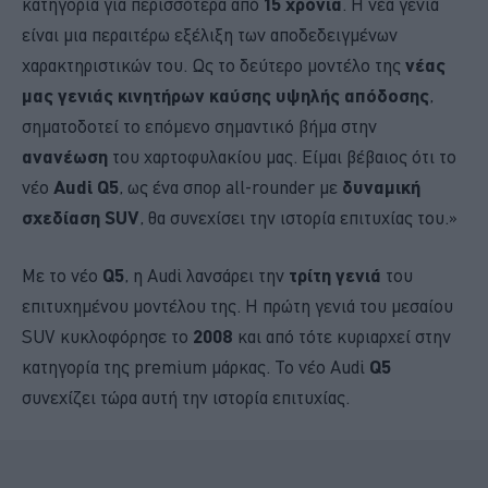
κατηγορία για περισσότερα από
15 χρόνια
. Η νέα γενιά
είναι μια περαιτέρω εξέλιξη των αποδεδειγμένων
χαρακτηριστικών του. Ως το δεύτερο μοντέλο της
νέας
μας γενιάς κινητήρων καύσης υψηλής απόδοσης
,
σηματοδοτεί το επόμενο σημαντικό βήμα στην
ανανέωση
του χαρτοφυλακίου μας. Είμαι βέβαιος ότι το
νέο
Audi Q5
, ως ένα σπορ all-rounder με
δυναμική
σχεδίαση SUV
, θα συνεχίσει την ιστορία επιτυχίας του.»
Με το νέο
Q5
, η Audi λανσάρει την
τρίτη γενιά
του
επιτυχημένου μοντέλου της. Η πρώτη γενιά του μεσαίου
SUV κυκλοφόρησε το
2008
και από τότε κυριαρχεί στην
κατηγορία της premium μάρκας. Το νέο Audi
Q5
συνεχίζει τώρα αυτή την ιστορία επιτυχίας.