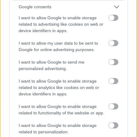
φωτεινή υπογραφή
δημιουργείται από την
Google consents
αλληλεπίδραση του αλγορίθμου με δεκαπέντε τμήματα
I want to allow Google to enable storage
που εξασθενούν πάνω-κάτω. Τα μεμονωμένα τμήματα
related to advertising like cookies on web or
φωτός
αλληλεπιδρούν με τέτοιο τρόπο, ώστε η
device identifiers in apps.
συνολική εμφάνιση
της
φωτεινής υπογραφής
να μην
I want to allow my user data to be sent to
ποικίλλει ως προς την ένταση του φωτός.
Google for online advertising purposes.
I want to allow Google to send me
Με τους
ψηφιακούς συνδυασμούς πίσω φώτων
personalized advertising.
OLED 2.0
, το
Q5
ανεβάζει τη σχεδίαση φωτισμού, το
εύρος λειτουργιών και συνεπώς την
ασφάλεια
στην
I want to allow Google to enable storage
related to analytics like cookies on web or
κατηγορία του σε ένα νέο επίπεδο.
device identifiers in apps.
Το πίσω μέρος του
Q5 SUV
έχει εξαιρετικά
καθαρό
I want to allow Google to enable storage
related to functionality of the website or app.
σχεδιασμό
χάρη στη μέγιστη μείωση των γραμμών. Τα
πίσω φώτα
έχουν
τρισδιάστατη σχεδίαση
,
I want to allow Google to enable storage
συνδυάζοντας θεαματικά τον
φυσικό
και τον
ψηφιακό
related to personalization.