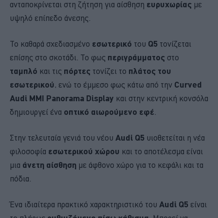
ανταποκρίνεται στη ζήτηση για αίσθηση
ευρυχωρίας
με
υψηλό επίπεδο άνεσης.
Το καθαρά σχεδιασμένο
εσωτερικό
του
Q5
τονίζεται
επίσης στο σκοτάδι. Το φως
περιγράμματος
στο
ταμπλό
και τις
πόρτες
τονίζει το
πλάτος του
εσωτερικού
, ενώ το έμμεσο φως κάτω από την
Curved
Audi MMI Panorama Display
και στην κεντρική κονσόλα
δημιουργεί ένα
οπτικό αιωρούμενο εφέ
.
Στην τελευταία γενιά του νέου
Audi Q5
υιοθετείται η νέα
φιλοσοφία
εσωτερικού χώρου
και το αποτέλεσμα είναι
μια
άνετη αίσθηση
με άφθονο χώρο για το κεφάλι και τα
πόδια.
Ένα ιδιαίτερα πρακτικό χαρακτηριστικό του
Audi Q5
είναι
το πλήρως
ρυθμιζόμενο πίσω κάθισμα
. Μπορεί να