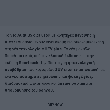
Το νέο
Audi Q5
διατίθεται με κινητήρες
βενζίνης
ή
diesel
οι οποίοι έχουν γίνει ακόμη πιο οικονομικοί χάρη
στη νέα
τεχνολογία MHEV plus
. Το νέο μοντέλο
διατίθεται εκτός από την
κλασική έκδοση
και στην
έκδοση
Sportback.
Την ίδια στιγμή η
τεχνολογική
αναβάθμιση
του κορυφαίου
SUV
είναι
εντυπωσιακή,
με
ένα
νέο σύστημα ενημέρωσης
και
ψυχαγωγίας,
διαδραστικά φώτα,
αλλά και
άπειρα συστήματα
υποβοήθησης
του
οδηγού.
BUY NOW