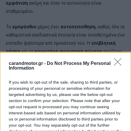
εμφάνιση
ακόμη και όταν το αυτοκίνητο είναι
σταθμευμένο.
Το
εμπρόσθιο
μέρος έχει
αυτοπεποίθηση,
καθώς όλα τα
καθοριστικά σχεδιαστικά στοιχεία είναι τοποθετημένα ένα
επίπεδο ψηλότερα από προκάτοχό του. Η
επιβλητική
μάσκα
και τα
καινοτόμα φωτιστικά σώματα
τονίζουν
την σοβαρότητα του μοντέλου.
carandmotor.gr -
Do Not Process My Personal
Information
If you wish to opt-out of the sale, sharing to third parties, or
processing of your personal or sensitive information for
targeted advertising by us, please use the below opt-out
section to confirm your selection. Please note that after your
opt-out request is processed you may continue seeing
interest-based ads based on personal information utilized by
us or personal information disclosed to third parties prior to
your opt-out. You may separately opt-out of the further