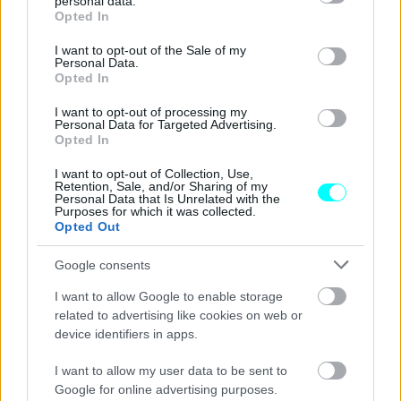
personal data.
grant or deny consent to Google and its third-party tags to
Σύμφωνα με τα κινεζικά μέσα, το ανανεωμένο Cyberster
Opted In
use your data for below specified purposes in below Google
προσφέρει
μεγαλύτερο χώρο αποσκευών
, ενώ
consent section.
I want to opt-out of the Sale of my
προστίθενται και
μικρές λεπτομέρειες όπως το
Personal Data.
Opted In
“convertible counter”, νέα ηχητικά εφέ
, καθώς και
πιο γρήγορο και «έξυπνο» σύστημα
φωνητικών
I want to opt-out of processing my
Personal Data for Targeted Advertising.
εντολών
.
Opted In
I want to opt-out of Collection, Use,
Retention, Sale, and/or Sharing of my
Personal Data that Is Unrelated with the
Purposes for which it was collected.
Opted Out
Google consents
I want to allow Google to enable storage
related to advertising like cookies on web or
device identifiers in apps.
I want to allow my user data to be sent to
Google for online advertising purposes.