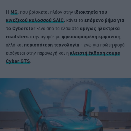
Η
MG
, που βρίσκεται πλέον στην
ιδιοκτησία του
κινεζικού κολοσσού SAIC
, κάνει το
επόμενο βήμα για
το Cyberster
-ένα από τα ελάχιστα
αμιγώς ηλεκτρικά
roadsters
στην αγορά- με
φρεσκαρισμένη εμφάνισ
η,
αλλά και
περισσότερη τεχνολογία
- ενώ για πρώτη φορά
εισάγεται στην παραγωγή και η
κλειστή έκδοση coupe
Cyber GTS
.