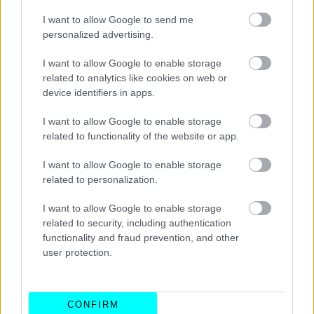
I want to allow Google to send me
personalized advertising.
Οι εκδόσεις παραμένουν ως έχουν: μία
πισωκίνητη με
335 ίππους
και μία
τετρακίνητη με 536 ίππους
. Όμως,
I want to allow Google to enable storage
για το 2026 δέχθηκαν
βελτιώσεις στη ρύθμιση του
related to analytics like cookies on web or
device identifiers in apps.
πλαισίου
για καλύτερο κράτημα, καθώς και
μεγαλύτερη
αυτονομία χάρη σε αναβαθμίσεις λογισμικού
. Οι
I want to allow Google to enable storage
υπάρχουσες
μπαταρίες 64 kWh και 77 kWh
προσφέρουν
related to functionality of the website or app.
501 έως 580 km
(κατά CLTC), και ίσως αυτά τα νούμερα
I want to allow Google to enable storage
ανέβουν περαιτέρω.
related to personalization.
I want to allow Google to enable storage
related to security, including authentication
functionality and fraud prevention, and other
user protection.
CONFIRM