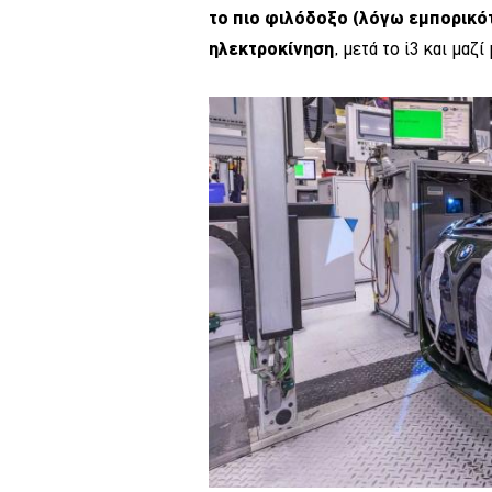
το πιο φιλόδοξο (λόγω εμπορικότ
ηλεκτροκίνηση
, μετά το i3 και μαζ