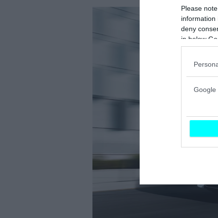
Please note
information 
deny consent
in below Go
Persona
Google 