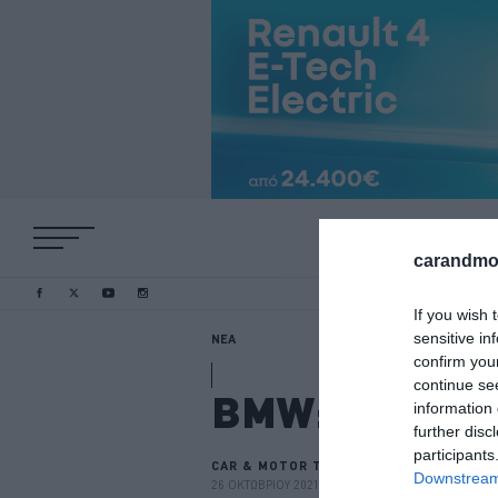
carandmot
If you wish 
sensitive in
ΝΕΑ
confirm you
continue se
BMW: Ξεκίνησε
information 
further disc
participants
CAR & MOTOR TEAM
Downstream 
26 ΟΚΤΩΒΡΙΟΥ 2021