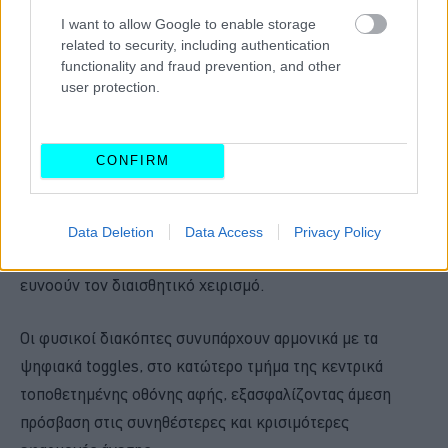
I want to allow Google to enable storage
related to security, including authentication
functionality and fraud prevention, and other
user protection.
CONFIRM
Ακολουθώντας μια πολύ διαφορετική αρχιτεκτονική από
τον ανταγωνισμό, το Peugeot 308 καταφέρνει να βάλει
στο επίκεντρο της προσοχής του τον οδηγό,
Data Deletion
Data Access
Privacy Policy
περικλείοντάς τον από διακόπτες και εφαρμογές που
ευνοούν τον διαισθητικό χειρισμό.
Οι φυσικοί διακόπτες συνυπάρχουν αρμονικά με τα
ψηφιακά toggles, στο κατώτερο τμήμα της κεντρικά
τοποθετημένης οθόνης αφής, εξασφαλίζοντας άμεση
πρόσβαση στις συνηθέστερες και κρισιμότερες