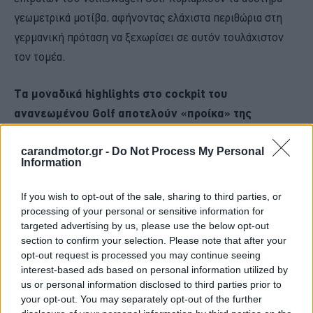
γεωμετρικά μοτίβα, αφήνοντας ελάχιστα περιθώρια στη
γερμανική πρόταση να ξεχωρίσει σε αυτόν τουλάχιστον
τον τομέα.
Τα μοναδικά highlights στο cockpit του
ανανεωμένου Golf αποτελούν «προίκα» της
κορυφαίας εξοπλιστικής έκδοσης R-Line
, ξεκινώντας
carandmotor.gr -
Do Not Process My Personal
από τα εντυπωσιακά μπάκετ καθίσματα και καταλήγοντας
Information
στο τριάκτινο τιμόνι και τις διακοσμητικές επιφάνειες
του ταμπλό.
If you wish to opt-out of the sale, sharing to third parties, or
processing of your personal or sensitive information for
targeted advertising by us, please use the below opt-out
Μετά την πρόσφατη περιπέτεια με τους διακόπτες αφής
section to confirm your selection. Please note that after your
και το αυθεντικά δύστροπο σύστημα ενημέρωσης και
opt-out request is processed you may continue seeing
ψυχαγωγίας, οφείλει κανείς να σταθεί στην προσπάθεια
interest-based ads based on personal information utilized by
us or personal information disclosed to third parties prior to
που κατέβαλλε η Volkswagen ώστε να βελτιώσει την
your opt-out. You may separately opt-out of the further
εμπειρία χρήση, χωρίς αυτό να σημαίνει ότι κατάφερε να