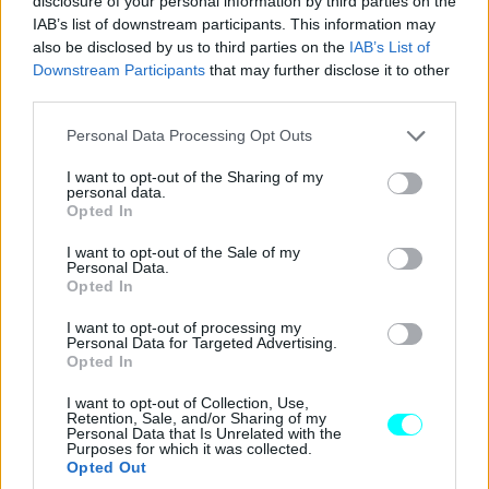
disclosure of your personal information by third parties on the
βρει λύσεις σε όλα τα προβλήματα που εξακολουθεί
IAB’s list of downstream participants. This information may
also be disclosed by us to third parties on the
IAB’s List of
κουβαλά το infotainment του Golf.
Downstream Participants
that may further disclose it to other
third parties.
Please note that this website/app uses one or more Google
Personal Data Processing Opt Outs
services and may gather and store information including but
not limited to your visit or usage behaviour. You may click to
I want to opt-out of the Sharing of my
personal data.
grant or deny consent to Google and its third-party tags to
Opted In
use your data for below specified purposes in below Google
consent section.
I want to opt-out of the Sale of my
Personal Data.
Opted In
I want to opt-out of processing my
Personal Data for Targeted Advertising.
Opted In
I want to opt-out of Collection, Use,
Retention, Sale, and/or Sharing of my
Personal Data that Is Unrelated with the
Purposes for which it was collected.
Opted Out