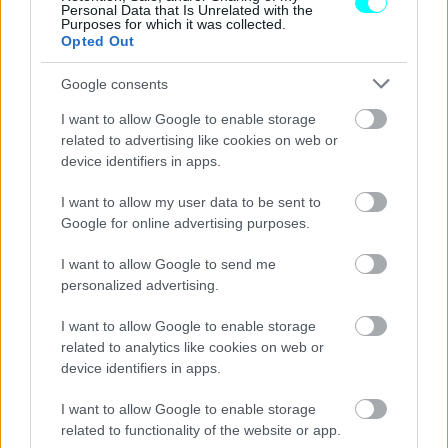
Personal Data that Is Unrelated with the
Purposes for which it was collected.
Στην καρδιά του υβριδικού συνόλου βρίσκεται ο
Opted Out
ατμοσφαιρικός κινητήρας βενζίνης, στο έργο του οποίου
Google consents
συμβάλλουν δύο ηλεκτρικά μοτέρ. Ένα κιβώτιο μονής
I want to allow Google to enable storage
σχέσης και οι μπαταρίες ιόντων λιθίου των 60 κελιών (48
related to advertising like cookies on web or
στην περίπτωση του Jazz) συμπληρώνουν τις
device identifiers in apps.
προδιαγραφές του νέο Honda HR-V, εξασφαλίζοντας στον
I want to allow my user data to be sent to
οδηγό τη δυνατότητα να πάρει το μέγιστο από τους 131
Google for online advertising purposes.
ίππους και τα 253 Nm ροπής.
I want to allow Google to send me
Τα τρία προγράμματα οδήγησης (ECON, Normal και
personalized advertising.
Sport) αποτελούν ένα ακόμα χρήσιμο εργαλείο στα χέρια
I want to allow Google to enable storage
του οδηγού, στην προσπάθειά του να κατανοήσει και να
related to analytics like cookies on web or
device identifiers in apps.
τιθασεύσει την υβριδική φύση του αυτοκινήτου.
I want to allow Google to enable storage
related to functionality of the website or app.