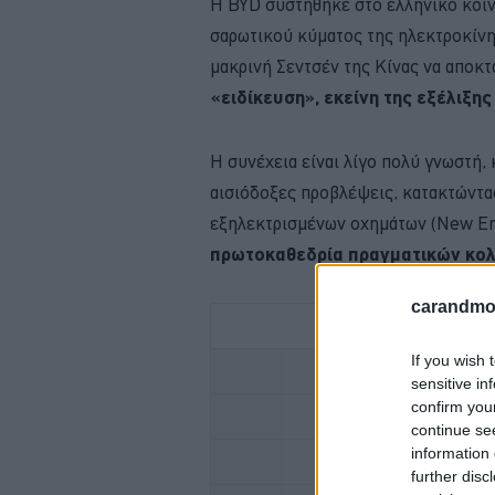
Η BYD συστήθηκε στο ελληνικό κοιν
σαρωτικού κύματος της ηλεκτροκίνη
μακρινή Σεντσέν της Κίνας να αποκτ
«ειδίκευση», εκείνη της εξέλιξη
Η συνέχεια είναι λίγο πολύ γνωστή,
αισιόδοξες προβλέψεις, κατακτώντα
εξηλεκτρισμένων οχημάτων (New En
πρωτοκαθεδρία πραγματικών κολ
carandmot
If you wish 
ΕΛΕΓΧΟΣ ΚΤΕΟ; 
sensitive in
confirm you
ΜΕΤΑΚΙΝΗΣΗ ΜΕ 
continue se
information 
further disc