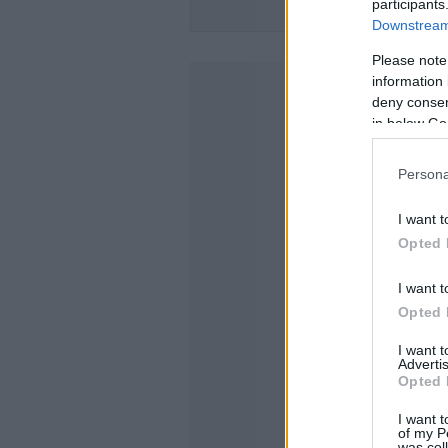
participants
SKODA 
Downstream 
Please note
information 
deny consent
in below Go
Persona
I want t
Opted 
I want t
Opted 
I want 
Advertis
Opted 
I want t
of my P
was col