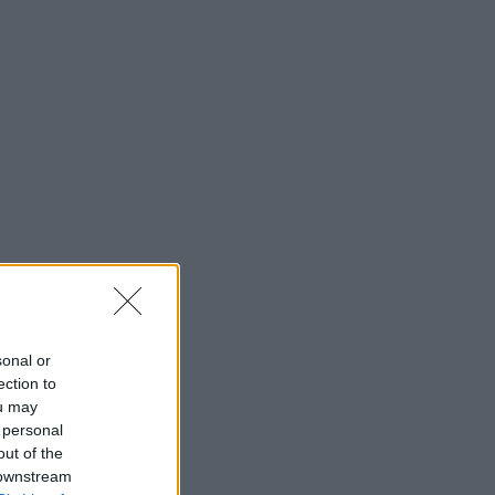
sonal or
ection to
ou may
 personal
out of the
 downstream