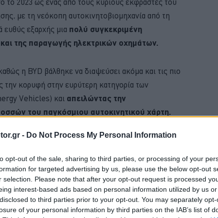
ό το 2023 ως ένας από τους κύριους εκφραστές του
σης, με τη νεόκοπη αυτοκινητοβιομηχανία από τη
ά ευθύς εξαρχής μια
πολύ συγκεκριμένη
ς και της παραγωγής ηλεκτρικών οχημάτων.
 καθώς η BYD βάλθηκε να διαψεύσει ακόμα και τις πιο
ς την κορυφή στην ευρύτερη κατηγορία των
ergy Vehicles) και
απειλώντας την
οσσών του παγκόσμιου αυτοκινητικού χάρτη.
or.gr -
Do Not Process My Personal Information
BUY NOW
to opt-out of the sale, sharing to third parties, or processing of your per
ΚΑΡΤΑ ΚΑΥΣΑΕΡΙΩΝ; ΚΛΕΙΣΕ ΡΑΝΤΕΒΟΥ
formation for targeted advertising by us, please use the below opt-out s
r selection. Please note that after your opt-out request is processed y
VIP VAN ΜΟΝΟ ΜΕ 12 ΕΥΡΩ ΤΟ ΑΤΟΜΟ
eing interest-based ads based on personal information utilized by us or
disclosed to third parties prior to your opt-out. You may separately opt-
MG3 ΑΠΟ 16.450 ΕΥΡΩ
losure of your personal information by third parties on the IAB’s list of