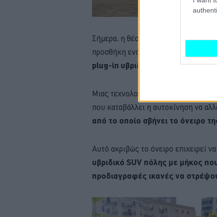
authenti
Σήμερα, η θέση της απέναντι στον όπ
προσθήκη ενός ακόμη high-end ηλεκ
plug-in υβριδικής τεχνολογίας.
Μιας τεχνολογίας που καλείται να δ
που καταβάλλει η αυτοκίνηση να αλλά
από το οποίο σβήνει το όνειρο τ
Αυτό ακριβώς το όνειρο επιχειρεί ν
υβριδικό SUV πόλης με μήκος που 
προδιαγραφές ικανές να στρέψου