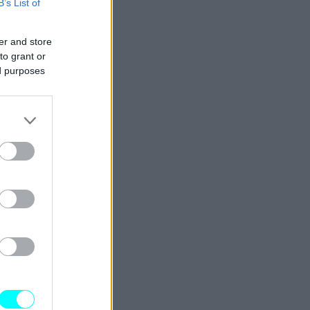
B’s List of
er and store
to grant or
ed purposes