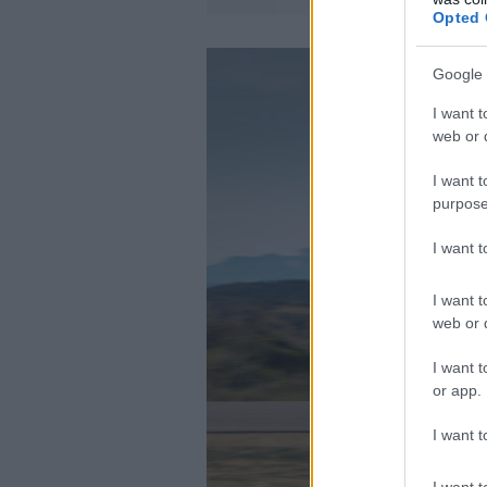
Opted 
Google 
I want t
web or d
I want t
purpose
I want 
I want t
web or d
I want t
or app.
I want t
I want t