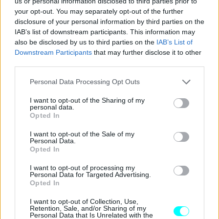
us or personal information disclosed to third parties prior to
your opt-out. You may separately opt-out of the further
disclosure of your personal information by third parties on the
IAB’s list of downstream participants. This information may
also be disclosed by us to third parties on the
IAB’s List of
Downstream Participants
that may further disclose it to other
third parties.
Please note that this website/app uses one or more Google
Personal Data Processing Opt Outs
services and may gather and store information including but
not limited to your visit or usage behaviour. You may click to
I want to opt-out of the Sharing of my
personal data.
grant or deny consent to Google and its third-party tags to
Opted In
Σημειώστε, επίσης, πως για το μήνα Μάρτιο πρώτη σε
use your data for below specified purposes in below Google
consent section.
ταξινομήσεις εταιρεία τερμάτισε η VW με 9.440 οχήματα,
I want to opt-out of the Sale of my
Personal Data.
δεύτερη η Renault με 9.024 ταξινομήσεις και τρίτη η Fiat
Opted In
με 8.781 οχήματα. Μεγάλοι νικητές αναδείχθηκαν και οι
I want to opt-out of processing my
Toyota & Skoda, καθώς είδαν τις πωλήσεις τους να
Personal Data for Targeted Advertising.
Opted In
αυξάνονται κατά 212% και 300% αντίστοιχα.
I want to opt-out of Collection, Use,
Retention, Sale, and/or Sharing of my
Απομένει να δούμε αν η ανοδική τάση θα συνεχιστεί και
Personal Data that Is Unrelated with the