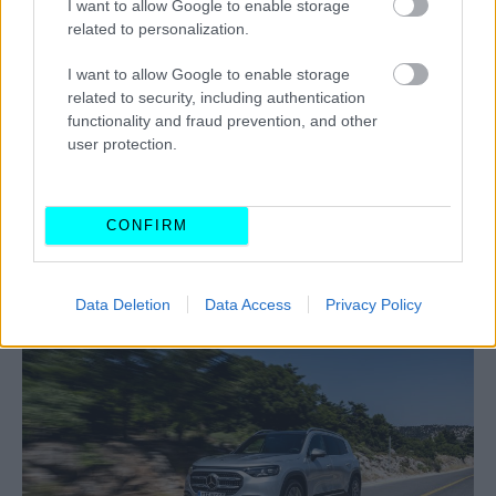
I want to allow Google to enable storage
related to personalization.
I want to allow Google to enable storage
related to security, including authentication
functionality and fraud prevention, and other
user protection.
CONFIRM
Volvo XC60 χωρίς επιτόκιο και με μηνιαία
Data Deletion
Data Access
Privacy Policy
δόση από 380 ευρώ