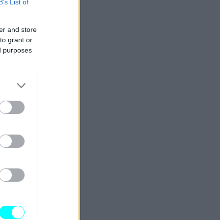
B’s List of
er and store
to grant or
ed purposes