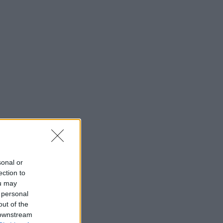
sonal or
ection to
ou may
 personal
out of the
 downstream