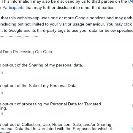
. This information may also be disclosed by us to third parties on the
IA
Participants
that may further disclose it to other third parties.
 that this website/app uses one or more Google services and may gath
including but not limited to your visit or usage behaviour. You may click 
 to Google and its third-party tags to use your data for below specifi
διαθέσιμη με τους κινητήρες βενζίνης 1.5 TSI ACT
ogle consent section.
G. Διακρίνεται από εντυπωσιακή σπορ σχεδίαση και
κά, η έκδοση R-Line διαθέτει σπορ προφυλακτήρες,
l Data Processing Opt Outs
ύρο γυαλιστερό χρώμα, απολήξεις εξάτμισης σε
o opt-out of the Sharing of my personal data.
ι τα φτερά.
In
o opt-out of the Sale of my Personal Data.
BUY NOW
In
 ΟΙ ΕΙΔΗΣΕΙΣ ΣΤΗΝ ΕΛΛΑΔΑ ΚΑΙ ΣΤΟΝ ΚΟΣΜΟ
to opt-out of processing my Personal Data for Targeted
ing.
ΚΑΡΤΑ ΚΑΥΣΑΕΡΙΩΝ; ΚΛΕΙΣΕ ΡΑΝΤΕΒΟΥ
In
FABIA ME 119 ΕΥΡΩ ΤΟ ΜΗΝΑ 
o opt-out of Collection, Use, Retention, Sale, and/or Sharing
ersonal Data that Is Unrelated with the Purposes for which it
lected.