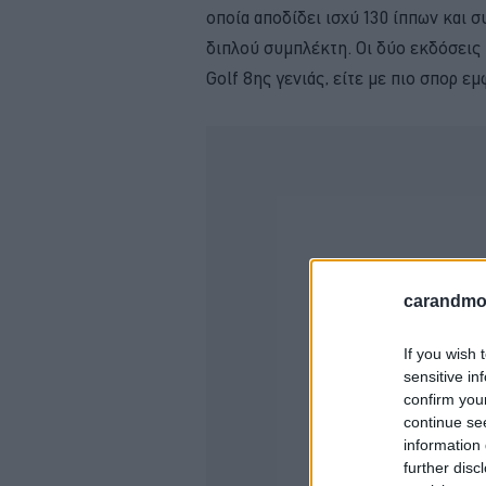
οποία αποδίδει ισχύ 130 ίππων και 
διπλού συμπλέκτη. Οι δύο εκδόσεις
Golf 8ης γενιάς, είτε με πιο σπορ εμ
carandmot
If you wish 
sensitive in
confirm you
continue se
information 
further disc