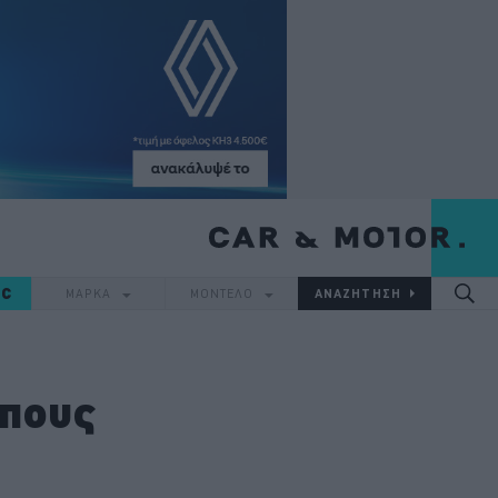
IC
ΜΑΡΚΑ
ΜΟΝΤΕΛΟ
ππους