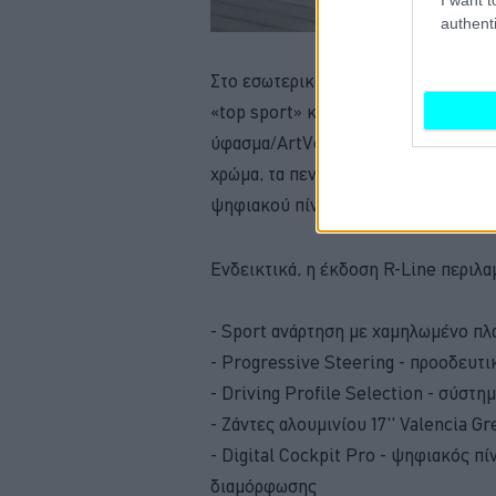
authenti
Στο εσωτερικό, ξεχωρίζουν το σπορ τ
«top sport» καθίσματα εμπρός με ε
ύφασμα/ArtVelours microfleece και
χρώμα, τα πεντάλ με επένδυση αλουμ
ψηφιακού πίνακα οργάνων Digital C
Ενδεικτικά, η έκδοση R-Line περιλα
- Sport ανάρτηση με χαμηλωμένο πλαί
- Progressive Steering - προοδευτ
- Driving Profile Selection - σύστ
- Ζάντες αλουμινίου 17'' Valencia Gr
- Digital Cockpit Pro - ψηφιακός πί
διαμόρφωσης