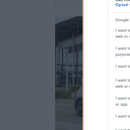
XPENG -ΤΑ ΝΕΑ
Opted 
Google 
I want t
web or d
I want t
purpose
I want 
I want t
web or d
I want t
or app.
I want t
I want t