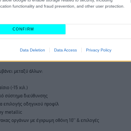
cation functionality and fraud prevention, and other user protection.
ιμόνι με χειριστήρια αφής και διάτρητο δέρμα, τα
νσωματωμένα προσκέφαλα, η επένδυση με
CONFIRM
 λογότυπο R, η επένδυση της οροφής σε μαύρο
ινίου και ειδικά γραφικά R στην οθόνη του
Data Deletion
Data Access
Privacy Policy
ockpit Pro.
μβάνει μεταξύ άλλων:
σιο (-15 χιλ.)
ικό σύστημα διεύθυνσης
ημα επιλογής οδηγικού προφίλ
ey metallic
νακας οργάνων με έγχρωμη οθόνη 10'' & επιλογές