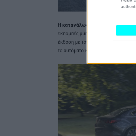
authenti
Η κατανάλωση καυσίμου σε κύκλο 
εκπομπές ρύπων να ανεβαίνουν στα 1
έκδοση με τον 2λιτρο κινητήρα). Από
το αυτόματο κιβώτιο ταχυτήτων έχει