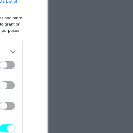
B’s List of
er and store
to grant or
ed purposes