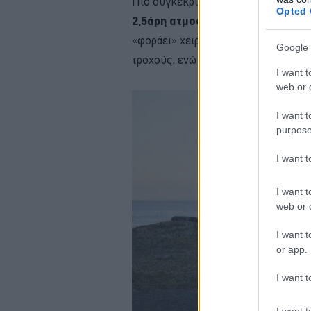
Πιο συγκεκριμένα,
το Mazda CX-30
Opted 
2,5άρη ατμοσφαιρικό κινητήρα ξε
«φοράει» χειροκίνητο κιβώτιο 6 ταχ
Google 
τροχούς, ενώ η βασική έκδοση εξοπ
I want t
web or d
I want t
purpose
I want 
I want t
web or d
I want t
or app.
I want t
I want t