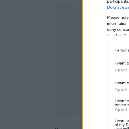
participants
Downstream 
Please note
information 
deny consent
in below Go
Persona
I want t
Opted 
I want t
Opted 
I want 
Advertis
Opted 
I want t
of my P
was col