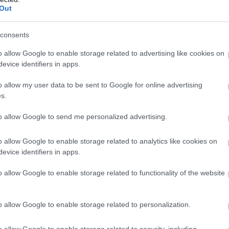
 που εξοπλίζεται με τον «νεοεισερχόμενο»
Out
κινάει από 29.252 ευρώ
. Η εισαγωγική έκδοση
υτήτων, με την κίνηση να μεταφέρεται στους εμπρός
consents
λισμού ονομάζεται Prime Line.
o allow Google to enable storage related to advertising like cookies on
evice identifiers in apps.
o allow my user data to be sent to Google for online advertising
s.
to allow Google to send me personalized advertising.
o allow Google to enable storage related to analytics like cookies on
evice identifiers in apps.
o allow Google to enable storage related to functionality of the website
o allow Google to enable storage related to personalization.
o allow Google to enable storage related to security, including