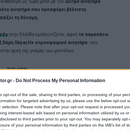
 διαθέσιμα ως τώρα μόνο με τον
2λιτρο κινητήρα
μένο κινητήρα που προσφέρει βέλτιστη
ιάζει τη δύναμη.
zda
στην Ελλάδα εμπλουτίζεται, αφού
τα παραπάνω
2,5άρη Skyactiv ατμοσφαιρικό κινητήρα
, που
 στην αρχή της γκάμας των μοντέλων.
BUY NOW
or.gr -
Do Not Process My Personal Information
 ΟΙ ΕΙΔΗΣΕΙΣ ΣΤΗΝ ΕΛΛΑΔΑ ΚΑΙ ΣΤΟΝ ΚΟΣΜΟ
Η ΝΕΑ MERCEDES GLB 
to opt-out of the sale, sharing to third parties, or processing of your per
formation for targeted advertising by us, please use the below opt-out s
Ε ΤΑ ΝΕΑ ΜΟΝΤΕΛΑ ΤΗΣ BMW 
r selection. Please note that after your opt-out request is processed y
eing interest-based ads based on personal information utilized by us or
 4 ΕΠΙΣΤΡΕΦΕΙ -ΠΟΣΟ ΚΟΣΤΙΖΕΙ 
disclosed to third parties prior to your opt-out. You may separately opt-
losure of your personal information by third parties on the IAB’s list of