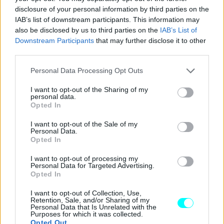
disclosure of your personal information by third parties on the
IAB’s list of downstream participants. This information may
also be disclosed by us to third parties on the
IAB’s List of
Downstream Participants
that may further disclose it to other
third parties.
Please note that this website/app uses one or more Google
Personal Data Processing Opt Outs
services and may gather and store information including but
not limited to your visit or usage behaviour. You may click to
I want to opt-out of the Sharing of my
personal data.
grant or deny consent to Google and its third-party tags to
Opted In
use your data for below specified purposes in below Google
consent section.
I want to opt-out of the Sale of my
Personal Data.
Opted In
I want to opt-out of processing my
Personal Data for Targeted Advertising.
Opted In
I want to opt-out of Collection, Use,
Retention, Sale, and/or Sharing of my
Personal Data that Is Unrelated with the
Purposes for which it was collected.
Opted Out