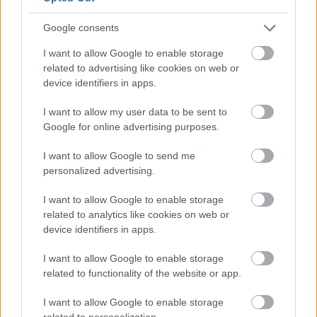
Google consents
Το υβριδικό σύστημα εξακολουθεί να παράγει εκπομπές
I want to allow Google to enable storage
related to advertising like cookies on web or
CO2 από
102 γρ./χλμ.
(WLTP) με κατανάλωση καυσίμου
device identifiers in apps.
4,5 λτ./100 χλμ.
(WLTP) στο Jazz και
108 γρ./χλμ.
(WLTP) και
4,8 λτ./100 χλμ.
(WLTP) στο Jazz Crosstar.
I want to allow my user data to be sent to
Google for online advertising purposes.
Παρεμβάσεις, τέλος, έχει δεχθεί και το
αυτόματο
κιβώτιο
συνεχώς μεταβαλλόμενων σχέσεων, ώστε να
I want to allow Google to send me
βελτιωθούν τα χαρακτηριστικά λειτουργίας του, ενώ στην
personalized advertising.
περίπτωση της έκδοσης Advance Sport, νέες-
I want to allow Google to enable storage
σκληρότερες είναι και οι
ρυθμίσεις της ανάρτησης
και
related to analytics like cookies on web or
ειδικότερα των αμορτισέρ.
device identifiers in apps.
I want to allow Google to enable storage
related to functionality of the website or app.
I want to allow Google to enable storage
related to personalization.