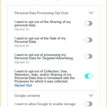
third parties.
Την κυκλοφοριακή μελέτη που απαιτήθηκε για την
απρόσκοπτη λειτουργία του εγχειρήματος εκπόνησε ο
Please note that this website/app uses one or more Google
Personal Data Processing Opt Outs
services and may gather and store information including but
Θανάσης Τσιάνος
, πρόεδρος των
Ελλήνων
not limited to your visit or usage behaviour. You may click to
I want to opt-out of the Sharing of my
Συγκοινωνιολόγων
. Την υλοποίησή της ανέλαβε με
personal data.
grant or deny consent to Google and its third-party tags to
Opted In
μεγάλη επιτυχία η Τροχαία με τα συναρμόδια Τμήματα,
use your data for below specified purposes in below Google
consent section.
καθώς το εγχείρημα περιλάμβανε Αττική, Βοιωτία και
I want to opt-out of the Sale of my
Personal Data.
ΠΑΘΕ. Ο ρόλος της ΕΛ.ΑΣ. ήταν διττός, καθότι μπορεί μια
Opted In
παγκόσμια τηλεοπτική μετάδοση να προβάλλει την
I want to opt-out of processing my
Ελλάδα σε όλο τον κόσμο, την ίδια ώρα όμως απαιτείται
Personal Data for Targeted Advertising.
Opted In
και η διασφάλιση της εικόνας της αθλητικής
εγκατάστασης. Πολύ σημαντικός ήταν και ο ρόλος των
I want to opt-out of Collection, Use,
Retention, Sale, and/or Sharing of my
συνεργατών του ΕΚΟ Ράλλυ Ακρόπολις, καθώς κλήθηκαν
Personal Data that Is Unrelated with the
Purposes for which it was collected.
υπό αντίξοες συνθήκες (κίνηση επί της ΠΑΘΕ) να
Opted Out
τοποθετήσουν τα μπάνερ των χορηγών επί του
Google consents
αυτοκινητόδρομου, να εφαρμόσουν όλα τα μέτρα
I want to allow Google to enable storage
ασφαλείας της διαδρομής, να εγκαταστήσουν -