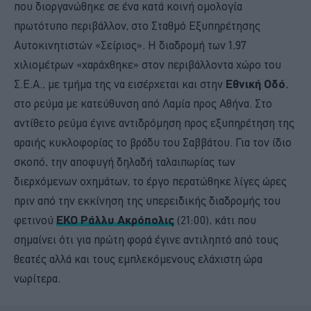
που διοργανώθηκε σε ένα κατά κοινή ομολογία
πρωτότυπο περιβάλλον, στο Σταθμό Εξυπηρέτησης
Αυτοκινητιστών «Σείριος». Η διαδρομή των 1,97
χιλιομέτρων «χαράχθηκε» στον περιβάλλοντα χώρο του
Σ.Ε.Α., με τμήμα της να εισέρχεται και στην
Εθνική Οδό
,
στο ρεύμα με κατεύθυνση από Λαμία προς Αθήνα. Στο
αντίθετο ρεύμα έγινε αντιδρόμηση προς εξυπηρέτηση της
αραιής κυκλοφορίας το βράδυ του Σαββάτου. Για τον ίδιο
σκοπό, την αποφυγή δηλαδή ταλαιπωρίας των
διερχόμενων οχημάτων, το έργο περατώθηκε λίγες ώρες
πριν από την εκκίνηση της υπερειδικής διαδρομής του
φετινού
ΕΚΟ Ράλλυ Ακρόπολις
(21:00), κάτι που
σημαίνει ότι για πρώτη φορά έγινε αντιληπτό από τους
θεατές αλλά και τους εμπλεκόμενους ελάχιστη ώρα
νωρίτερα.