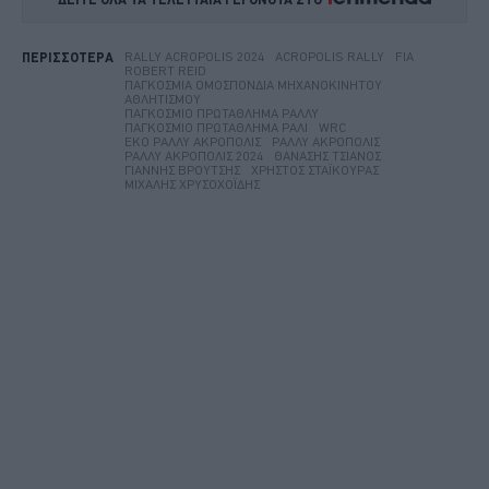
RALLY ACROPOLIS 2024
ACROPOLIS RALLY
FIA
ΠΕΡΙΣΣΟΤΕΡΑ
ROBERT REID
ΠΑΓΚΌΣΜΙΑ ΟΜΟΣΠΟΝΔΊΑ ΜΗΧΑΝΟΚΊΝΗΤΟΥ
ΑΘΛΗΤΙΣΜΟΎ
ΠΑΓΚΌΣΜΙΟ ΠΡΩΤΆΘΛΗΜΑ ΡΆΛΛΥ
ΠΑΓΚΌΣΜΙΟ ΠΡΩΤΆΘΛΗΜΑ ΡΆΛΙ
WRC
ΕΚΟ ΡΑΛΛΥ ΑΚΡΌΠΟΛΙΣ
ΡΆΛΛΥ ΑΚΡΌΠΟΛΙΣ
ΡΆΛΛΥ ΑΚΡΌΠΟΛΙΣ 2024
ΘΑΝΆΣΗΣ ΤΣΙΆΝΟΣ
ΓΙΆΝΝΗΣ ΒΡΟΎΤΣΗΣ
ΧΡΉΣΤΟΣ ΣΤΑΪΚΟΎΡΑΣ
ΜΙΧΆΛΗΣ ΧΡΥΣΟΧΟΪ́ΔΗΣ