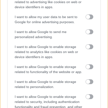
related to advertising like cookies on web or
απεγκαταστήσουν τις κερκίδες των θεατών και τα
device identifiers in apps.
περίπτερα των χορηγών, και όλα αυτά μέσα σε λίγες ώρες.
I want to allow my user data to be sent to
Αξίζει να αναφερθεί πως η διεξαγωγή της EKO Super
Google for online advertising purposes.
Special Stage ολοκληρώθηκε τα μεσάνυχτα και η
κυκλοφορία είχε αποκατασταθεί προτού ξημερώσει.
I want to allow Google to send me
personalized advertising.
Ο αναπληρωτής πρόεδρος της
FIA
,
Robert Reid
,
I want to allow Google to enable storage
μιλώντας σχετικά τόνισε: «Εντυπωσιάστηκα. Ο μόνος
related to analytics like cookies on web or
device identifiers in apps.
τρόπος να αλλάξουν τα πράγματα στο σπορ είναι να
δοκιμάζουμε νέα πράγματα. Συγχαίρω τους διοργανωτές
I want to allow Google to enable storage
για την ιδέα και την προσπάθεια».
related to functionality of the website or app.
I want to allow Google to enable storage
related to personalization.
I want to allow Google to enable storage
related to security, including authentication
functionality and fraud prevention, and other