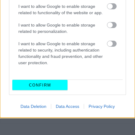
I want to allow Google to enable storage
related to functionality of the website or app.
I want to allow Google to enable storage
Στις 18 Φεβρουαρίου έρχεται το μονοθέσιο που καλείται
related to personalization.
να υπερασπιστεί τον ομαδικό τίτλο –
η Mercedes W13
των
I want to allow Google to enable storage
Lewis Hamilton και George Russell.
related to security, including authentication
functionality and fraud prevention, and other
user protection.
CONFIRM
Data Deletion
Data Access
Privacy Policy