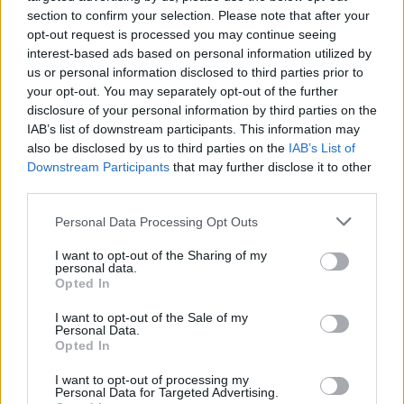
section to confirm your selection. Please note that after your
οι Carlos Sainz Jr και Charles Leclerc είναι ακόμα
opt-out request is processed you may continue seeing
αβάφτιστο.
interest-based ads based on personal information utilized by
us or personal information disclosed to third parties prior to
your opt-out. You may separately opt-out of the further
disclosure of your personal information by third parties on the
IAB’s list of downstream participants. This information may
also be disclosed by us to third parties on the
IAB’s List of
Downstream Participants
that may further disclose it to other
third parties.
Please note that this website/app uses one or more Google
Personal Data Processing Opt Outs
services and may gather and store information including but
not limited to your visit or usage behaviour. You may click to
I want to opt-out of the Sharing of my
personal data.
grant or deny consent to Google and its third-party tags to
Opted In
use your data for below specified purposes in below Google
consent section.
I want to opt-out of the Sale of my
Personal Data.
Opted In
I want to opt-out of processing my
Personal Data for Targeted Advertising.