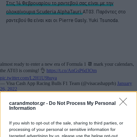
Στις 14 Φεβρουαρίου το ραντεβού σας είναι με την
ολοκαίνουρια Scuderia AlphaTauri
AT03. Παρόντες στο
ραντεβού θα είναι και οι Pierre Gasly, Yuki Tsunoda.
carandmotor.gr -
Do Not Process My Personal
Information
If you wish to opt-out of the sale, sharing to third parties, or
Στις 17 Φεβρουαρίου όλοι οι tifosi θα έχουν τα βλέμματα
processing of your personal or sensitive information for
στραμμένα στο Μαρανέλο
. Το μονοθέσιο που θα οδηγούν
targeted advertising by us, please use the below opt-out