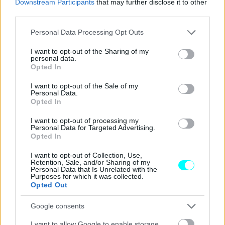
Downstream Participants
that may further disclose it to other
third parties.
Please note that this website/app uses one or more Google
Personal Data Processing Opt Outs
services and may gather and store information including but
not limited to your visit or usage behaviour. You may click to
I want to opt-out of the Sharing of my
personal data.
grant or deny consent to Google and its third-party tags to
Opted In
use your data for below specified purposes in below Google
consent section.
I want to opt-out of the Sale of my
Personal Data.
Opted In
I want to opt-out of processing my
Personal Data for Targeted Advertising.
Opted In
I want to opt-out of Collection, Use,
Retention, Sale, and/or Sharing of my
Personal Data that Is Unrelated with the
Purposes for which it was collected.
Opted Out
Google consents
Διαβάστε επίσης
I want to allow Google to enable storage