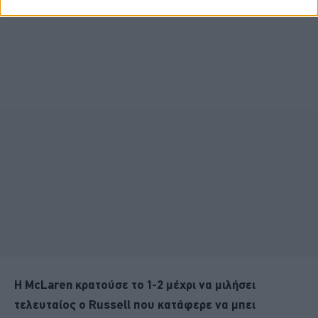
Η McLaren κρατούσε το 1-2 μέχρι να μιλήσει
τελευταίος ο Russell που κατάφερε να μπει