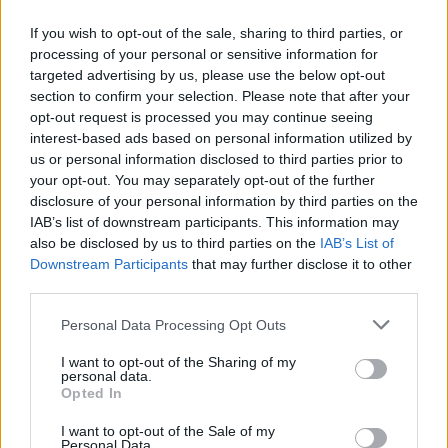
If you wish to opt-out of the sale, sharing to third parties, or
processing of your personal or sensitive information for
targeted advertising by us, please use the below opt-out
section to confirm your selection. Please note that after your
opt-out request is processed you may continue seeing
interest-based ads based on personal information utilized by
us or personal information disclosed to third parties prior to
your opt-out. You may separately opt-out of the further
disclosure of your personal information by third parties on the
IAB’s list of downstream participants. This information may
Όλοι οι υποψήφιοι για την pole position είχαν κρατήσει
also be disclosed by us to third parties on the
IAB’s List of
φρέσκα σετ για το Q3 οπότε έκαναν 2 γρήγορες
Downstream Participants
that may further disclose it to other
προσπάθειες.
Στην πρώτη προσπάθεια η McLaren
third parties.
επιβεβαίωσε τη δυναμική της με τον Piastri να
Please note that this website/app uses one or more Google
Personal Data Processing Opt Outs
αποδεικνύεται ταχύτερος κατά 90 χιλιοστά του
services and may gather and store information including but
not limited to your visit or usage behaviour. You may click to
I want to opt-out of the Sharing of my
δευτερολέπτου του Norris
. Μεγάλη μάχη και για την 3η
personal data.
grant or deny consent to Google and its third-party tags to
Opted In
θέση με τον Verstappen ναι είναι μόλις 2 χιλιοστά
use your data for below specified purposes in below Google
ταχύτερος του Hamilton.
consent section.
I want to opt-out of the Sale of my
Personal Data.