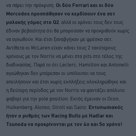
να πάρει την πρόκριση.
Οι δύο Ferrari και οι δύο
Mercedes προσπάθησαν να κερδίσουν ένα σετ
μαλακής γόμας στο Q2
, αλλά οι χρόνοι τους δεν τους
έδιναν βεβαιότητα ότι θα μπορούσαν να προκριθούν χωρίς
να αγχωθούν. Και έτσι ξαναβγήκαν με φρέσκο σετ.
Αντίθετα οι McLaren είχαν κάνει τους 2 ταχύτερους
χρόνους με τον Norris να μένει στα pits στο τέλος της
διαδικασίας. Παρά το ότι Leclerc, Hamilton και Antonelli
αγχώθηκαν δεν μπόρεσαν οι υπόλοιποι να τους
απειλήσουν και έτσι χωρίς εκπλήξεις ολοκληρώθηκε και
η δεύτερη περίοδος με τον Norris να φαντάζει απόλυτο
φαβορί για την pole position. Εκτός έμειναν οι Ocon,
Hulkenberg, Alonso, Stroll και Sainz.
Εντυπωσιακός
ήταν ο ρυθμός των Racing Bulls με Hadlar και
Tsunoda να προκρίνονται με τον 4ο και 5ο χρόνο!