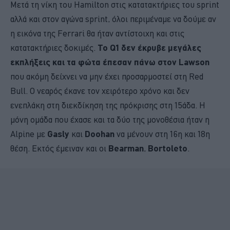
Μετά τη νίκη του Hamilton στις κατατακτήριες του sprint
αλλά και στον αγώνα sprint, όλοι περιμέναμε να δούμε αν
η εικόνα της Ferrari θα ήταν αντίστοιχη και στις
κατατακτήριες δοκιμές.
Το Q1 δεν έκρυβε μεγάλες
εκπλήξεις και τα φώτα έπεσαν πάνω στον Lawson
που ακόμη δείχνει να μην έχει προσαρμοστεί στη Red
Bull. Ο νεαρός έκανε τον χειρότερο χρόνο και δεν
ενεπλάκη στη διεκδίκηση της πρόκρισης στη 15άδα. Η
μόνη ομάδα που έχασε και τα δύο της μονοθέσια ήταν η
Alpine με
Gasly
και
Doohan
να μένουν στη 16η και 18η
θέση. Εκτός έμειναν και οι
Bearman
,
Bortoleto
.