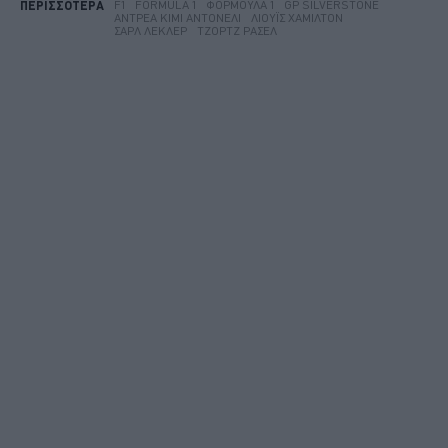
F1
FORMULA 1
ΦΌΡΜΟΥΛΑ 1
GP SILVERSTONE
ΠΕΡΙΣΣΟΤΕΡΑ
ΑΝΤΡΈΑ ΚΊΜΙ ΑΝΤΟΝΈΛΙ
ΛΙΟΎΙΣ ΧΆΜΙΛΤΟΝ
ΣΑΡΛ ΛΕΚΛΈΡ
ΤΖΟΡΤΖ ΡΆΣΕΛ