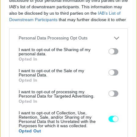
disclosure of your personal information by third parties on the
IAB’s list of downstream participants. This information may
Στον 35ο γύρο η Mercedes αποφάσισε να βάλει και πάλι
also be disclosed by us to third parties on the
IAB’s List of
τον Russell στα pits λόγω απώλειας πίεσης στο ελαστικό
Downstream Participants
that may further disclose it to other
και να επιστρέψει στη μέση γόμα, ενώ ο Antonelli ακόμη
third parties.
δεν είχε κάνει καν το πρώτο του pit stop. Το οποίο το
Please note that this website/app uses one or more Google
Personal Data Processing Opt Outs
έκανε ένα γύρο μετά.
Ο Ιταλός έβαλε τη σκληρή γόμα
services and may gather and store information including but
not limited to your visit or usage behaviour. You may click to
I want to opt-out of the Sharing of my
και βγήκε 7,5 δευτερόλεπτα πίσω από τον Leclerc
. Ο
personal data.
grant or deny consent to Google and its third-party tags to
Opted In
Antonelli μάζευε με εντυπωσιακό τρόπο την απόσταση
use your data for below specified purposes in below Google
από τον Μονεγάσκο.
consent section.
I want to opt-out of the Sale of my
Personal Data.
Opted In
I want to opt-out of processing my
Personal Data for Targeted Advertising.
Opted In
I want to opt-out of Collection, Use,
Retention, Sale, and/or Sharing of my
Personal Data that Is Unrelated with the
Purposes for which it was collected.
Opted Out