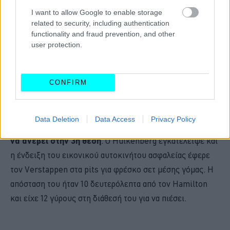
I want to allow Google to enable storage
related to security, including authentication
functionality and fraud prevention, and other
user protection.
CONFIRM
Data Deletion
Data Access
Privacy Policy
Ο Hamilton κατάφερε να περάσει τον Verstappen και
να ανέβει στην 3η θέση
. Ο Hulkenberg εγκατέλειψε και
η ένδειξη του εικονικού αυτοκινήτου ασφαλείας έφερε
τον Verstappen στα pits για φρέσκο σετ μέσης γόμας. Η
απόσταση του ήταν 10 δευτερόλεπτα από τον Hamilton
και είχε 12 γύρους στη διάθεσή του για να πιέσει.