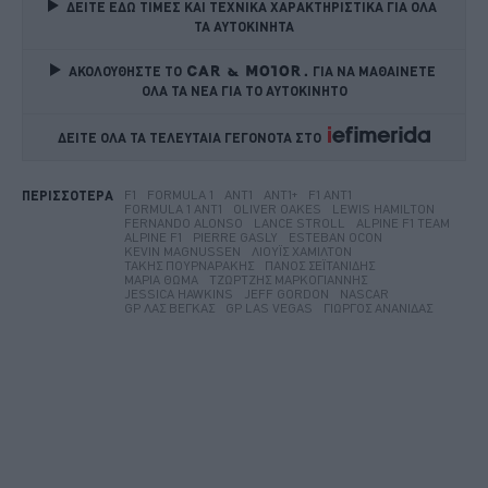
ΔΕΙΤΕ ΕΔΩ ΤΙΜΕΣ ΚΑΙ ΤΕΧΝΙΚΑ ΧΑΡΑΚΤΗΡΙΣΤΙΚΑ ΓΙΑ ΟΛΑ 
ΤΑ ΑΥΤΟΚΙΝΗΤΑ
ΑΚΟΛΟΥΘΗΣΤΕ ΤΟ
ΓΙΑ ΝΑ ΜΑΘΑΙΝΕΤΕ 
ΟΛΑ ΤΑ ΝΕΑ ΓΙΑ ΤΟ ΑΥΤΟΚΙΝΗΤΟ
ΔΕΙΤΕ ΟΛΑ ΤΑ ΤΕΛΕΥΤΑΙΑ ΓΕΓΟΝΟΤΑ ΣΤΟ    
F1
FORMULA 1
ANT1
ANT1+
F1 ANT1
ΠΕΡΙΣΣΟΤΕΡΑ
FORMULA 1 ANT1
OLIVER OAKES
LEWIS HAMILTON
FERNANDO ALONSO
LANCE STROLL
ALPINE F1 TEAM
ALPINE F1
PIERRE GASLY
ESTEBAN OCON
KEVIN MAGNUSSEN
ΛΙΟΎΙΣ ΧΆΜΙΛΤΟΝ
ΤΆΚΗΣ ΠΟΥΡΝΑΡΆΚΗΣ
ΠΆΝΟΣ ΣΕΪΤΑΝΊΔΗΣ
ΜΑΡΊΑ ΘΩΜΆ
ΤΖΏΡΤΖΗΣ ΜΑΡΚΟΓΙΆΝΝΗΣ
JESSICA HAWKINS
JEFF GORDON
NASCAR
GP ΛΑΣ ΒΈΓΚΑΣ
GP LAS VEGAS
ΓΙΏΡΓΟΣ ΑΝΑΝΊΔΑΣ