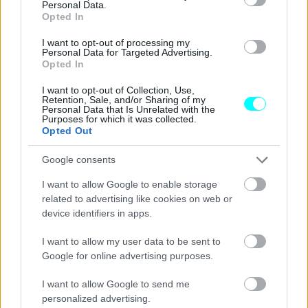
Η τηλεόραση του ΑΝΤ1 ήταν παρούσα και στην δοκιμή
Personal Data.
Opted In
αγωνιστικού
NASCAR
(θεσμός που προβάλλεται LIVE και
αποκλειστικά από το ΑΝΤ1+) από την πρέσβειρα της Aston
I want to opt-out of processing my
Personal Data for Targeted Advertising.
Martin,
Jessica Hawkins
, με την Βρετανίδα να μιλάει
Opted In
αποκλειστικά για την εμπειρία της – όπως άλλωστε και ο
I want to opt-out of Collection, Use,
θρύλος του NASCAR,
Jeff Gordon
, που είχε το ρόλο…
Retention, Sale, and/or Sharing of my
Personal Data that Is Unrelated with the
εκπαιδευτή. Τέλος, η απεσταλμένη του ΑΝΤ1/ΑΝΤ1+ στο
Purposes for which it was collected.
Opted Out
Λας Βέγκας, Μαρία Θωμά, θα καταγράφει τις παρουσίες
των διάσημων στα paddock και θα μεταφέρει τον παλμό.
Google consents
I want to allow Google to enable storage
Στην παρουσίαση της εκπομπής και στις μεταδόσεις θα
related to advertising like cookies on web or
βρίσκονται
Τάκης Πουρναράκη
ς,
Πάνος Σεϊτανίδης
,
device identifiers in apps.
Γιώργος Ανανίδας
και
Κώστας Λεώνης.
Τις
I want to allow my user data to be sent to
προσπάθειες των συναθλητών του, θα σχολιάζει ο οδηγός
Google for online advertising purposes.
αγώνων,
Τζώρτζης Μαρκογιάννης
.
I want to allow Google to send me
personalized advertising.