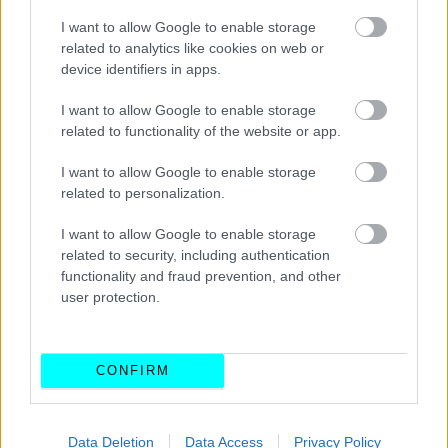
I want to allow Google to enable storage
related to analytics like cookies on web or
device identifiers in apps.
I want to allow Google to enable storage
related to functionality of the website or app.
I want to allow Google to enable storage
related to personalization.
I want to allow Google to enable storage
related to security, including authentication
functionality and fraud prevention, and other
Αναλυτικά οι
μεταδόσεις
και οι
εκπομπές
σε ΑΝΤ1/
user protection.
ΑΝΤ1+:
CONFIRM
Παρασκευή 22/11, Ελεύθερες Δοκιμές 1, 04:30 ANT1+
Παρασκευή 22/11, Ελεύθερες Δοκιμές 2, 08:00 ANT1+
Σάββατο 23/11, Ελεύθερες Δοκιμές 3, 04:30 ANT1+
Data Deletion
Data Access
Privacy Policy