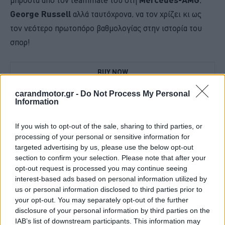
μπροστά από τον teammate του στη
,
George Russell
αλλά ταυτόχρονα, να τον χρίζει κι ως
τον νεότερο πρωτοπόρο βαθμολογίας στην ιστορία του
σπορ!
BUY NOW
carandmotor.gr -
Do Not Process My Personal
ΠΟΤΕ ΠΕΡΝΑΣ ΚΤΕΟ; ΜΑΘΕ ΣΤΗΝ ΑUTECO
Information
MG3 ΑΠΟ 16.450 ΕΥΡΩ
If you wish to opt-out of the sale, sharing to third parties, or
TO RENAULT 4 ΕΠΙΣΤΡΕΦΕΙ -ΠΟΣΟ ΚΟΣΤΙΖΕΙ 
processing of your personal or sensitive information for
targeted advertising by us, please use the below opt-out
XPENG -ΤΑ ΝΕΑ "TESLA" ΠΟΥ ΗΡΘΑΝ ΣΤΗΝ ΕΛΛΑΔΑ 
section to confirm your selection. Please note that after your
opt-out request is processed you may continue seeing
interest-based ads based on personal information utilized by
Στην Ιαπωνία… ανέτειλε επιτέλους ο ήλιος της McLaren,
us or personal information disclosed to third parties prior to
που είχε διπλή εκκίνηση και διπλό τερματισμό, με τον
your opt-out. You may separately opt-out of the further
disclosure of your personal information by third parties on the
Lando Norris
να κερδίζει μία θέση και να ανεβαίνει
IAB’s list of downstream participants. This information may