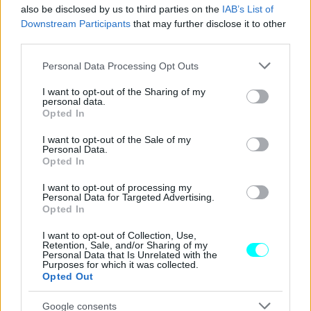
πέμπτος, την ώρα ο
Oscar Piastri
κατάφερε με τους 18
also be disclosed by us to third parties on the
IAB’s List of
πόντους της δεύτερης θέσης στη Σουζούκα, να κερδίσει
Downstream Participants
that may further disclose it to other
third parties.
έξι θέσεις στη βαθμολογία και να πλασαριστεί ακριβώς
πίσω του.
Please note that this website/app uses one or more Google
Personal Data Processing Opt Outs
services and may gather and store information including but
not limited to your visit or usage behaviour. You may click to
I want to opt-out of the Sharing of my
Οι υπόλοιποι εντός δεκάδας, υποχώρησαν βαθμολογικά.
personal data.
grant or deny consent to Google and its third-party tags to
Opted In
Αναλυτικά:
use your data for below specified purposes in below Google
consent section.
I want to opt-out of the Sale of my
Personal Data.
Opted In
I want to opt-out of processing my
Personal Data for Targeted Advertising.
Opted In
I want to opt-out of Collection, Use,
Retention, Sale, and/or Sharing of my
Personal Data that Is Unrelated with the
Purposes for which it was collected.
Opted Out
Google consents