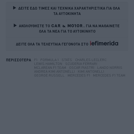
ΔΕΙΤΕ ΕΔΩ ΤΙΜΕΣ ΚΑΙ ΤΕΧΝΙΚΑ ΧΑΡΑΚΤΗΡΙΣΤΙΚΑ ΓΙΑ ΟΛΑ 
ΤΑ ΑΥΤΟΚΙΝΗΤΑ
ΑΚΟΛΟΥΘΗΣΤΕ ΤΟ
ΓΙΑ ΝΑ ΜΑΘΑΙΝΕΤΕ 
ΟΛΑ ΤΑ ΝΕΑ ΓΙΑ ΤΟ ΑΥΤΟΚΙΝΗΤΟ
ΔΕΙΤΕ ΟΛΑ ΤΑ ΤΕΛΕΥΤΑΙΑ ΓΕΓΟΝΟΤΑ ΣΤΟ    
F1
FORMULA 1
STATS
CHARLES LECLERC
ΠΕΡΙΣΣΟΤΕΡΑ
LEWIS HAMILTON
SCUDERIA FERRARI
MCLAREAN F1 TEAM
OSCAR PIASTRI
LANDO NORRIS
ANDREA KIMI ANTONELLI
KIMI ANTONELLI
GEORGE RUSSELL
MERCEDES F1
MERCEDES F1 TEAM