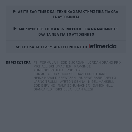
ΔΕΙΤΕ ΕΔΩ ΤΙΜΕΣ ΚΑΙ ΤΕΧΝΙΚΑ ΧΑΡΑΚΤΗΡΙΣΤΙΚΑ ΓΙΑ ΟΛΑ 
ΤΑ ΑΥΤΟΚΙΝΗΤΑ
ΑΚΟΛΟΥΘΗΣΤΕ ΤΟ
ΓΙΑ ΝΑ ΜΑΘΑΙΝΕΤΕ 
ΟΛΑ ΤΑ ΝΕΑ ΓΙΑ ΤΟ ΑΥΤΟΚΙΝΗΤΟ
ΔΕΙΤΕ ΟΛΑ ΤΑ ΤΕΛΕΥΤΑΙΑ ΓΕΓΟΝΟΤΑ ΣΤΟ    
F1
FORMULA 1
EDDIE JORDAN
JORDAN GRAND PRIX
ΠΕΡΙΣΣΟΤΕΡΑ
MICHAEL SCHUMACHER
ΚΑΡΚΊΝΟΣ
ΧΗΜΕΙΟΘΕΡΑΠΕΊΕΣ
PODCAST
FORMULA FOR SUCCESS
DAVID COULTHARD
HEINZ HARALD FRENTZEN
RUBENS BARRICHELLO
JARNO TRULLI
AYRTON SENNA
NIGEL MANSELL
EDDIE IRVINE
RALF SCHUMACHER
DAMON HILL
GIANCARLO FISICHELLA
JEAN ALESI