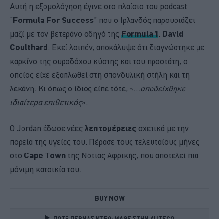
Αυτή η εξομολόγηση έγινε στο πλαίσιο του podcast
“
Formula For Success
” που ο Ιρλανδός παρουσιάζει
μαζί με τον βετεράνο οδηγό της
Formula 1
,
David
Coulthard
. Εκεί λοιπόν, αποκάλυψε ότι διαγνώστηκε με
καρκίνο της ουροδόχου κύστης και του προστάτη, ο
οποίος είχε εξαπλωθεί στη σπονδυλική στήλη και τη
λεκάνη. Κι όπως ο ίδιος είπε τότε, «…
αποδείχθηκε
ιδιαίτερα επιθετικός
».
Ο Jordan έδωσε νέες
λεπτομέρειες
σχετικά με την
πορεία της υγείας του. Πέρασε τους τελευταίους μήνες
στο
Cape Town
της Νότιας Αφρικής, που αποτελεί πια
μόνιμη κατοικία του.
BUY NOW
ΠΟΤΕ ΠΕΡΝΑΣ ΚΤΕΟ; ΜΑΘΕ ΣΤΗΝ ΑUTECO