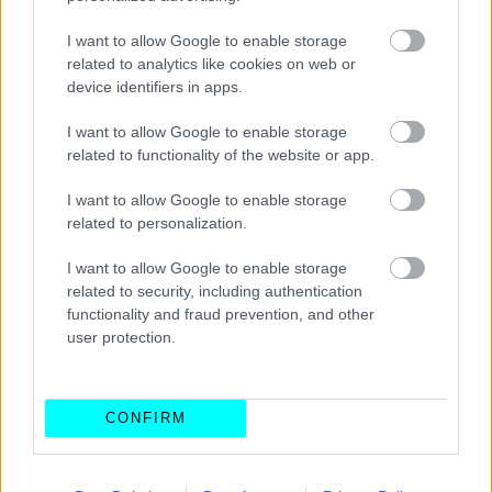
Trulli
,
Giancarlo Fisichella
,
Jean Ales
i,
Ralf
I want to allow Google to enable storage
Schumacher
,
Eddie Irvine
κ.α.
related to analytics like cookies on web or
device identifiers in apps.
I want to allow Google to enable storage
related to functionality of the website or app.
I want to allow Google to enable storage
related to personalization.
I want to allow Google to enable storage
related to security, including authentication
functionality and fraud prevention, and other
user protection.
CONFIRM