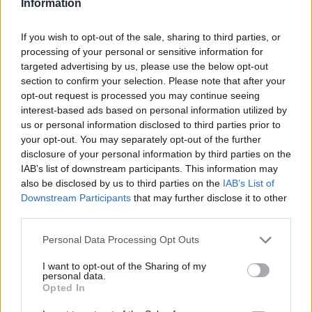
Information
If you wish to opt-out of the sale, sharing to third parties, or
processing of your personal or sensitive information for
targeted advertising by us, please use the below opt-out
section to confirm your selection. Please note that after your
opt-out request is processed you may continue seeing
interest-based ads based on personal information utilized by
us or personal information disclosed to third parties prior to
your opt-out. You may separately opt-out of the further
disclosure of your personal information by third parties on the
IAB’s list of downstream participants. This information may
also be disclosed by us to third parties on the
IAB’s List of
Downstream Participants
that may further disclose it to other
third parties.
Please note that this website/app uses one or more Google
Personal Data Processing Opt Outs
services and may gather and store information including but
not limited to your visit or usage behaviour. You may click to
I want to opt-out of the Sharing of my
Το 1991 ήρθε το μεγάλο βήμα στη Formula 1, πλέον ως
personal data.
grant or deny consent to Google and its third-party tags to
Opted In
Jordan Grand Prix
. Ήταν η ομάδα με την οποία έκανε το
use your data for below specified purposes in below Google
consent section.