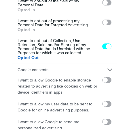
ντεμπούτο του ο
Michael Schumacher
. Η καλύτερη
I want to opt-out of the Sale of my
Personal Data.
σεζόν της ήταν το 1999 όταν βρέθηκε στην τρίτη θέση της
Opted In
βαθμολογίας κατασκευαστών αλλά και των οδηγών, διά
I want to opt-out of processing my
χειρός
Heinz Harald Frentzen
. Συνολικά πήρε 4 νίκες, 2
Personal Data for Targeted Advertising.
Opted In
pole, είχε 2 ταχύτερους γύρους και 19 βάθρα.
I want to opt-out of Collection, Use,
Retention, Sale, and/or Sharing of my
Οι τίτλοι τέλους έπεσαν στο κινεζικό Grand Prix του
Personal Data that Is Unrelated with the
Purposes for which it was collected.
2005, όταν και πουλήθηκε στο Midland Group. Έκτοτε
Opted Out
συμμετείχε στο παγκόσμιο πρωτάθλημα της Formula 1 ως
Google consents
MF1 Racing, Spyker F1,
Force India
και
Racing Point
,
για να γίνει από το 2021 η ομάδα που ξέρουμε ως
Aston
I want to allow Google to enable storage
related to advertising like cookies on web or
Martin F1
.
device identifiers in apps.
Η λίστα των οδηγών που αγωνίστηκαν με μονοθέσια του
I want to allow my user data to be sent to
Google for online advertising purposes.
Jordan σε διάφορες κατηγορίες, περιλαμβάνει κι άλλα
σπουδαία ονόματα των αγώνων:
Ayrton Senna
,
Nigel
I want to allow Google to send me
Mansell
,
Damon Hill
,
Rubens Barrichello
,
Jarno
personalized advertising.