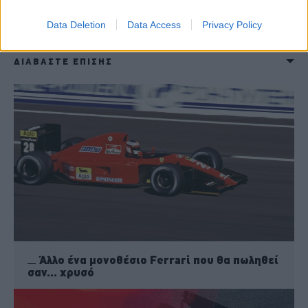
Data Deletion
Data Access
Privacy Policy
ΔΙΑΒΑΣΤΕ ΕΠΙΣΗΣ
Άλλο ένα μονοθέσιο Ferrari που θα πωληθεί
σαν… χρυσό