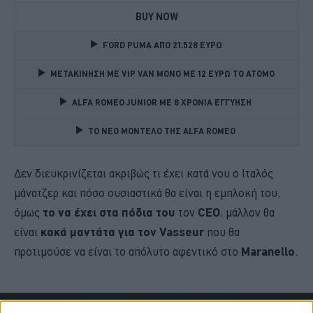
BUY NOW
FORD PUMA ΑΠΟ 21.528 ΕΥΡΩ
ΜΕΤΑΚΙΝΗΣΗ ΜΕ VIP VAN ΜΟΝΟ ΜΕ 12 ΕΥΡΩ ΤΟ ΑΤΟΜΟ
ALFA ROMEO JUNIOR ME 8 ΧΡΟΝΙΑ ΕΓΓΥΗΣΗ 
TO NEO MONTΕΛΟ ΤΗΣ ALFA ROMEO 
Δεν διευκρινίζεται ακριβώς τι έχει κατά νου ο Ιταλός
μάνατζερ και πόσο ουσιαστικά θα είναι η εμπλοκή του,
όμως
το να έχει στα πόδια του
τον
CEO
, μάλλον θα
είναι
κακά μαντάτα για τον Vasseur
που θα
προτιμούσε να είναι το απόλυτο αφεντικό στο
Maranello
.