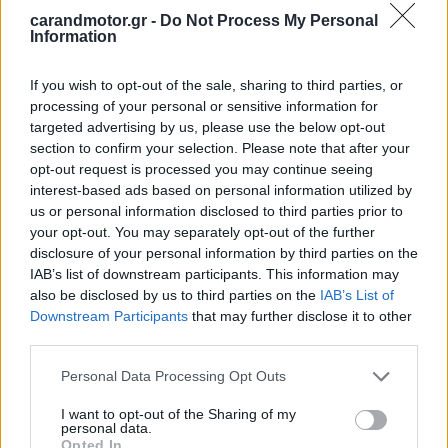
carandmotor.gr -
Do Not Process My Personal
Information
If you wish to opt-out of the sale, sharing to third parties, or
processing of your personal or sensitive information for
targeted advertising by us, please use the below opt-out
section to confirm your selection. Please note that after your
opt-out request is processed you may continue seeing
interest-based ads based on personal information utilized by
us or personal information disclosed to third parties prior to
your opt-out. You may separately opt-out of the further
disclosure of your personal information by third parties on the
Η Ferrari πήρε τελευταία φορά τίτλο, το 2008 – στους
IAB’s list of downstream participants. This information may
κατασκευαστές. Φέτος ήταν δεύτερη στη βαθμολογία, με
also be disclosed by us to third parties on the
IAB’s List of
Downstream Participants
that may further disclose it to other
τον
Charles Leclerc
δεύτερο στους οδηγούς.
third parties.
Σύμφωνα με τον ιταλικό Τύπο, ο Vasseur σκοπεύει να
Please note that this website/app uses one or more Google
Personal Data Processing Opt Outs
services and may gather and store information including but
εφαρμόσει πολιτική Νο1 και Νο2, με τον Μονεγάσκο να
not limited to your visit or usage behaviour. You may click to
I want to opt-out of the Sharing of my
είναι αυτός που θα έχει το προβάδισμα έναντι του
Carlos
personal data.
grant or deny consent to Google and its third-party tags to
Opted In