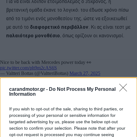
Για να είναι λοιπόν ετοιμοπόλεμος ο 35χρονος, η
βρετανική ομάδα έκανε το λογικό: του έδωσε χρόνο πίσω
από το τιμόνι ενός μονοθεσίου της, ώστε να εξοικειωθεί
με αυτό το
διαφορετικό περιβάλλον
. Κι ας είναι τεστ με
παλαιότερο μονοθέσιο
, όπως ορίζουν οι κανονισμοί.
carandmotor.gr -
Do Not Process My Personal
Information
If you wish to opt-out of the sale, sharing to third parties, or
processing of your personal or sensitive information for
targeted advertising by us, please use the below opt-out
Συγκεκριμένα, η
MCL60
με την οποία οι Norris-Piastri
section to confirm your selection. Please note that after your
αγωνίζονταν στο παγκόσμιο πρωτάθλημα
Formula 1
του
opt-out request is processed you may continue seeing