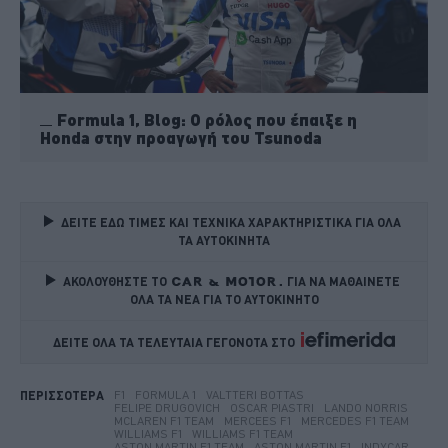
Formula 1, Blog: Ο ρόλος που έπαιξε η
Honda στην προαγωγή του Tsunoda
ΔΕΙΤΕ ΕΔΩ ΤΙΜΕΣ ΚΑΙ ΤΕΧΝΙΚΑ ΧΑΡΑΚΤΗΡΙΣΤΙΚΑ ΓΙΑ ΟΛΑ 
ΤΑ ΑΥΤΟΚΙΝΗΤΑ
ΑΚΟΛΟΥΘΗΣΤΕ ΤΟ
ΓΙΑ ΝΑ ΜΑΘΑΙΝΕΤΕ 
ΟΛΑ ΤΑ ΝΕΑ ΓΙΑ ΤΟ ΑΥΤΟΚΙΝΗΤΟ
ΔΕΙΤΕ ΟΛΑ ΤΑ ΤΕΛΕΥΤΑΙΑ ΓΕΓΟΝΟΤΑ ΣΤΟ    
F1
FORMULA 1
VALTTERI BOTTAS
ΠΕΡΙΣΣΟΤΕΡΑ
FELIPE DRUGOVICH
OSCAR PIASTRI
LANDO NORRIS
MCLAREN F1 TEAM
MERCEES F1
MERCEDES F1 TEAM
WILLIAMS F1
WILLIAMS F1 TEAM
ASTON MARTIN F1 TEAM
ASTON MARTIN F1
INDYCAR