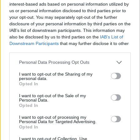
interest-based ads based on personal information utilized by
2023.
us or personal information disclosed to third parties prior to
your opt-out. You may separately opt-out of the further
Πέρυσι, το ρόλο αυτό είχε στη McLaren o
Pato O’Ward
,
disclosure of your personal information by third parties on the
πρωταγωνιστής στο
IndyCar,
όμως φέτος οι περισσότεροι
IAB’s list of downstream participants. This information may
also be disclosed by us to third parties on the
IAB’s List of
αγώνες του δικού του πρωταθλήματος, είναι τα ίδια
Downstream Participants
that may further disclose it to other
Σαββατοκύριακα με τα Grand Prix της Formula 1. Έτσι, θα
third parties.
επιστρατευτεί ο Bottas.
Please note that this website/app uses one or more Google
Personal Data Processing Opt Outs
services and may gather and store information including but
Πρέπει επίσης να σημειωθεί πως το ίδιο μπορεί να γίνει
not limited to your visit or usage behaviour. You may click to
I want to opt-out of the Sharing of my
personal data.
grant or deny consent to Google and its third-party tags to
και με τη
Williams
ενώ αντίθετα, η
Aston Martin
που
Opted In
use your data for below specified purposes in below Google
είναι η τέταρτη ομάδα με κινητήρες Mercedes, έχει τους
consent section.
I want to opt-out of the Sale of my
δικούς της εφεδρικούς, με πρώτο υποψήφιο τον
Felipe
Personal Data.
Opted In
Drugovich
.
I want to opt-out of processing my
Personal Data for Targeted Advertising.
Opted In
I want to opt-out of Collection, Use,