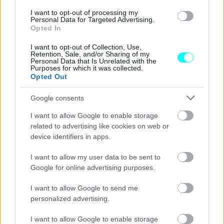
2003 Michael Schumacher
I want to opt-out of processing my
Personal Data for Targeted Advertising.
2004 Michael Schumacher
Opted In
2005 Fernando Alonso
I want to opt-out of Collection, Use,
2006 Fernando Alonso
Retention, Sale, and/or Sharing of my
Personal Data that Is Unrelated with the
2007 Kimi Raikkonen
Purposes for which it was collected.
2008 Lewis Hamilton
Opted Out
2009 Jenson Button
Google consents
2010 Sebastian Vettel
I want to allow Google to enable storage
2011 Sebastian Vettel
related to advertising like cookies on web or
2012 Sebastian Vettel
device identifiers in apps.
2013 Sebastian Vettel
I want to allow my user data to be sent to
2014 Lewis Hamilton
Google for online advertising purposes.
2015 Lewis Hamilton
2016 Nico Rosberg
I want to allow Google to send me
personalized advertising.
2017 Lewis Hamilton
2018 Lewis Hamilton
I want to allow Google to enable storage