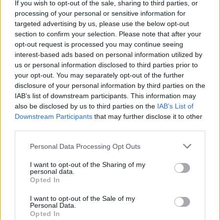
If you wish to opt-out of the sale, sharing to third parties, or
1987 Nelson Piquet
processing of your personal or sensitive information for
1988 Ayrton Senna
targeted advertising by us, please use the below opt-out
1989 Alain Prost
section to confirm your selection. Please note that after your
opt-out request is processed you may continue seeing
1990 Ayrton Senna
interest-based ads based on personal information utilized by
1991 Ayrton Senna
us or personal information disclosed to third parties prior to
1992 Nigel Mansell
your opt-out. You may separately opt-out of the further
disclosure of your personal information by third parties on the
1993 Alain Prost
IAB’s list of downstream participants. This information may
1994 Michael Schumacher
also be disclosed by us to third parties on the
IAB’s List of
1995 Michael Schumacher
Downstream Participants
that may further disclose it to other
third parties.
1996 Damon Hill
1997 Jacques Villeneuve
Please note that this website/app uses one or more Google
Personal Data Processing Opt Outs
services and may gather and store information including but
1998 Mika Hakkinen
not limited to your visit or usage behaviour. You may click to
I want to opt-out of the Sharing of my
1999 Mika Hakkinen
personal data.
grant or deny consent to Google and its third-party tags to
Opted In
2000 Michael Schumacher
use your data for below specified purposes in below Google
consent section.
2001 Michael Schumacher
I want to opt-out of the Sale of my
Personal Data.
2002 Michael Schumacher
Opted In