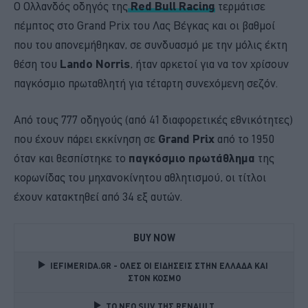
Ο Ολλανδός οδηγός της
Red Bull Racing
τερμάτισε
πέμπτος στο Grand Prix του Λας Βέγκας και οι βαθμοί
που του απονεμήθηκαν, σε συνδυασμό με την μόλις έκτη
θέση του
Lando Norris
, ήταν αρκετοί για να τον χρίσουν
παγκόσμιο πρωταθλητή για τέταρτη συνεχόμενη σεζόν.
Από τους 777 οδηγούς (από 41 διαφορετικές εθνικότητες)
που έχουν πάρει εκκίνηση σε
Grand Prix
από το 1950
όταν και θεσπίστηκε το
παγκόσμιο πρωτάθλημα
της
κορωνίδας του μηχανοκίνητου αθλητισμού, οι τίτλοι
έχουν κατακτηθεί από 34 εξ αυτών.
BUY NOW
IEFIMERIDA.GR - ΟΛΕΣ ΟΙ ΕΙΔΗΣΕΙΣ ΣΤΗΝ ΕΛΛΑΔΑ ΚΑΙ 
ΣΤΟΝ ΚΟΣΜΟ
TO NEO SUV ΤΗΣ RENAULT