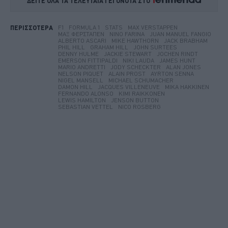
ΔΕΙΤΕ ΟΛΑ ΤΑ ΤΕΛΕΥΤΑΙΑ ΓΕΓΟΝΟΤΑ ΣΤΟ    
F1
FORMULA 1
STATS
MAX VERSTAPPEN
ΠΕΡΙΣΣΟΤΕΡΑ
ΜΑΞ ΦΕΡΣΤΆΠΕΝ
NINO FARINA
JUAN MANUEL FANGIO
ALBERTO ASCARI
MIKE HAWTHORN
JACK BRABHAM
PHIL HILL
GRAHAM HILL
JOHN SURTEES
DENNY HULME
JACKIE STEWART
JOCHEN RINDT
EMERSON FITTIPALDI
NIKI LAUDA
JAMES HUNT
MARIO ANDRETTI
JODY SCHECKTER
ALAN JONES
NELSON PIQUET
ALAIN PROST
AYRTON SENNA
NIGEL MANSELL
MICHAEL SCHUMACHER
DAMON HILL
JACQUES VILLENEUVE
MIKA HAKKINEN
FERNANDO ALONSO
KIMI RAIKKONEN
LEWIS HAMILTON
JENSON BUTTON
SEBASTIAN VETTEL
NICO ROSBERG