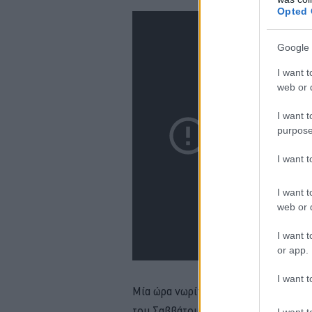
Opted 
Google 
I want t
web or d
I want t
purpose
I want 
I want t
web or d
I want t
or app.
I want t
Μία ώρα νωρίτερα ξεκινά το
Formul
του Σαββάτου), που όπως πάντα είνα
I want t