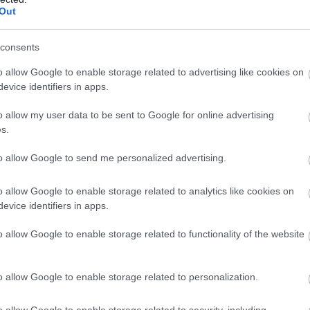
Out
consents
o allow Google to enable storage related to advertising like cookies on
evice identifiers in apps.
o allow my user data to be sent to Google for online advertising
s.
to allow Google to send me personalized advertising.
o allow Google to enable storage related to analytics like cookies on
evice identifiers in apps.
o allow Google to enable storage related to functionality of the website
o allow Google to enable storage related to personalization.
a 1 Show
(που στο ΑΝΤ1+ θα προβληθεί το μεσημέρι
ι γεμάτη αποκλειστικότητες! Προτού πατήσουν πίστα
o allow Google to enable storage related to security, including