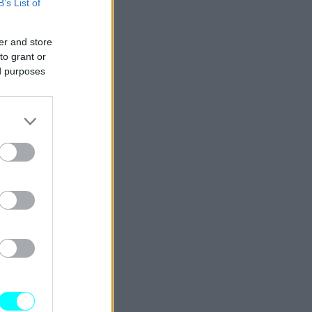
B’s List of
er and store
to grant or
ed purposes