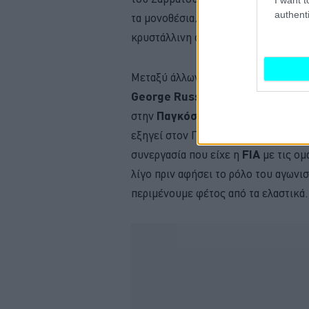
authenti
τα μονοθέσια, ζητήσαμε από οδηγού
κρυστάλλινη σφαίρα και να προβλέψου
Μεταξύ άλλων, απαντούν στην κάμερ
George Russell
,
Pierre Gasly,
Ale
στην
Παγκόσμια Ομοσπονδία Μηχ
εξηγεί στον Πάνο Σεϊτανίδη της δια
συνεργασία που είχε η
FIA
με τις ομ
λίγο πριν αφήσει το ρόλο του αγωνι
περιμένουμε φέτος από τα ελαστικά.