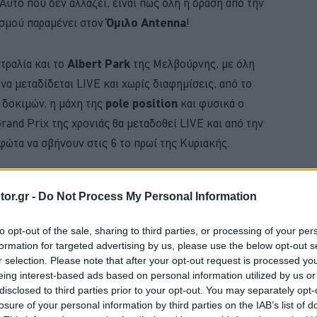
Αυτό που δεν αλλάζει, είναι πως όλη η δράση από την
ισμού παραμένει στον
Όμιλο Antenna
!
τραλία και το
Albert Park
της Μελβούρνης, με όλη
να μεταδίδεται LIVE και χωρίς διαφημίσεις, από το
ν δοκιμών, η μάχη της
pole position
και φυσικά ο
and Prix της χρονιάς θα μεταδοθεί LIVE και από την
φώτα να σβήνουν στις 6 το πρωί της Κυριακής.
BUY NOW
or.gr -
Do Not Process My Personal Information
ΚΑΡΤΑ ΚΑΥΣΑΕΡΙΩΝ; ΚΛΕΙΣΕ ΡΑΝΤΕΒΟΥ
to opt-out of the sale, sharing to third parties, or processing of your per
formation for targeted advertising by us, please use the below opt-out s
Η ΝΕΑ MERCEDES GLB 
r selection. Please note that after your opt-out request is processed y
eing interest-based ads based on personal information utilized by us or
 JUNIOR ME 8 ΧΡΟΝΙΑ ΕΓΓΥΗΣΗ 
disclosed to third parties prior to your opt-out. You may separately opt-
losure of your personal information by third parties on the IAB’s list of
Ε ΤΑ ΝΕΑ ΜΟΝΤΕΛΑ ΤΗΣ BMW 