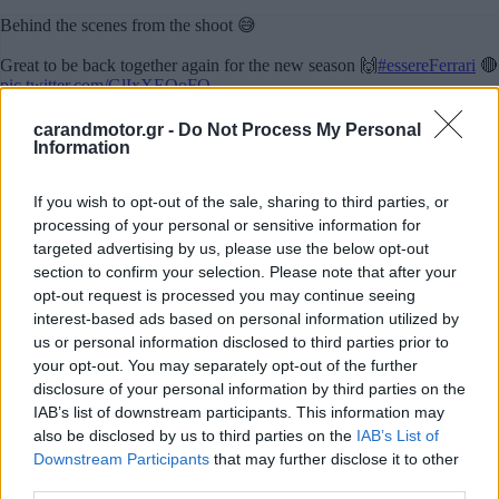
carandmotor.gr -
Do Not Process My Personal
Information
If you wish to opt-out of the sale, sharing to third parties, or
processing of your personal or sensitive information for
targeted advertising by us, please use the below opt-out
Οι τεχνικοί κανονισμοί άλλαξαν σημαντικά
, ο
section to confirm your selection. Please note that after your
σχεδιασμός των μονοθεσίων το ίδιο και οι ομάδες δεν
opt-out request is processed you may continue seeing
σκοπεύουν να φανερώσουν τα μυστικά τους όπλα από
interest-based ads based on personal information utilized by
us or personal information disclosed to third parties prior to
τώρα. Γι’ αυτό αλλού βλέπουμε να δείχνουν μόνο χρώματα
your opt-out. You may separately opt-out of the further
και χορηγούς πάνω σε ένα
showcar
, αλλού μονοθέσια σε
disclosure of your personal information by third parties on the
πρώιμα στάδια εξέλιξης.
IAB’s list of downstream participants. This information may
also be disclosed by us to third parties on the
IAB’s List of
Downstream Participants
that may further disclose it to other
Πάντως η Ferrari έχει δηλώσει πως φέτος έχει πάρει
third parties.
ρίσκα, τόσο στο σχεδιασμό όσο και στην ανανεωμένη