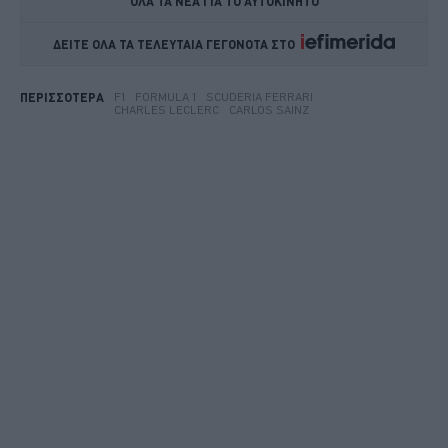
ΟΛΑ ΤΑ ΝΕΑ ΓΙΑ ΤΟ ΑΥΤΟΚΙΝΗΤΟ
ΔΕΙΤΕ ΟΛΑ ΤΑ ΤΕΛΕΥΤΑΙΑ ΓΕΓΟΝΟΤΑ ΣΤΟ    
F1
FORMULA 1
SCUDERIA FERRARI
ΠΕΡΙΣΣΟΤΕΡΑ
CHARLES LECLERC
CARLOS SAINZ