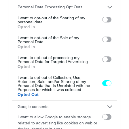
Please note that this website/app uses one or more Google
υβριδική μηχανή.
Έχει να γευτεί τη χαρά της νίκης από
Personal Data Processing Opt Outs
services and may gather and store information including but
το 2019 και ενός τίτλου από το 2008
.
not limited to your visit or usage behaviour. You may click to
I want to opt-out of the Sharing of my
personal data.
grant or deny consent to Google and its third-party tags to
Opted In
use your data for below specified purposes in below Google
consent section.
I want to opt-out of the Sale of my
Personal Data.
Opted In
I want to opt-out of processing my
Personal Data for Targeted Advertising.
Opted In
I want to opt-out of Collection, Use,
Retention, Sale, and/or Sharing of my
Personal Data that Is Unrelated with the
Purposes for which it was collected.
Opted Out
Google consents
I want to allow Google to enable storage
related to advertising like cookies on web or
device identifiers in apps.