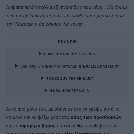
Διάβασα πολλά σχόλια εξυπνάκηδων που λένε: «
Να δούμε
τώρα στην Ιαπωνία που ο Lawson θα είναι μπροστά από
τον Tsunoda τι θα κάνουν. Χα χα χα
».
BUY NOW
FORD PUMA ΑΠΟ 21.528 ΕΥΡΩ
ΕΛΕΓΧΟΣ ΚΤΕΟ; ΚΑΡΤΑ ΚΑΥΣΑΕΡΙΩΝ; ΚΛΕΙΣΕ ΡΑΝΤΕΒΟΥ
TO NEO SUV ΤΗΣ RENAULT
Η ΝΕΑ MERCEDES GLB 
Αυτό από μόνο του, με οδήγησε στο να γράψω αυτό το
κείμενο και να ψάξω μέσα στο
χάος των προσδοκιών
και το
αφόρητο βάρος
που συνήθως συνθλίβει τους
ώμους των teammates του
Max Verstappen
, να