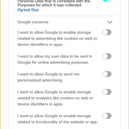
Personal Data that Is Unrelated with the
Purposes for which it was collected.
Opted Out
Συνολικά όμως,
μπορεί να την κάνει τη δουλειά ο
Yuki
; Όπως έχω ξαναγράψει, μπορεί να την κάνει
Google consents
καλύτερα από κάθε άλλο οδηγό στην «οικογένεια»
I want to allow Google to enable storage
της Red Bull
– με ό,τι κι αν σημαίνει αυτό. Θα έχει το
related to advertising like cookies on web or
χρόνο και όπως είπε και ο Horner, θα μείνει σε αυτό το
device identifiers in apps.
κόκπιτ ως το τέλος του έτους. Κι αυτό διότι η Honda
I want to allow my user data to be sent to
ανέβασε σημαντικά το οικονομικό bonus για την
Google for online advertising purposes.
τοποθέτηση του οδηγού της, στην πρώτη ομάδα των
I want to allow Google to send me
ταύρων.
personalized advertising.
I want to allow Google to enable storage
related to analytics like cookies on web or
device identifiers in apps.
I want to allow Google to enable storage
related to functionality of the website or app.