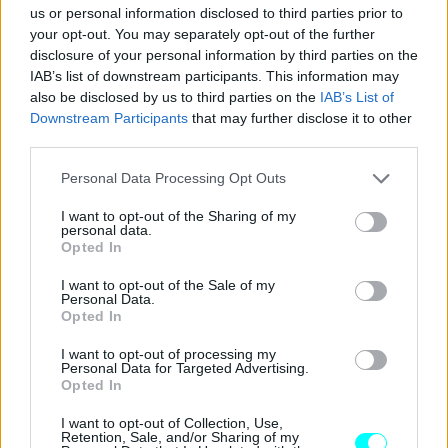
us or personal information disclosed to third parties prior to
your opt-out. You may separately opt-out of the further
disclosure of your personal information by third parties on the
IAB’s list of downstream participants. This information may
also be disclosed by us to third parties on the
IAB’s List of
Downstream Participants
that may further disclose it to other
third parties.
Please note that this website/app uses one or more Google
Personal Data Processing Opt Outs
Από την άλλη, μετά τα P18, P20 και P20 του Lawson,
ο
services and may gather and store information including but
πήχης έχει κατέβει πολύ χαμηλά
– ο μικρός το δέμας
not limited to your visit or usage behaviour. You may click to
I want to opt-out of the Sharing of my
personal data.
grant or deny consent to Google and its third-party tags to
Ιάπωνας δεν θα έχει πρόβλημα να τον υπερπηδήσει. Ποιο
Opted In
use your data for below specified purposes in below Google
πλασάρισμά του θα είναι ικανοποιητικό; Για το πρώτο
consent section.
I want to opt-out of the Sale of my
quali εγώ θα πω το Q2. Δεν θα κάνουν πάρτι και θα
Personal Data.
Opted In
αγκαλιάζονται ο
Christian Horner
με τον
Helmut Marko
αλλά αν έστω περνάει στη δεύτερη φάση των
I want to opt-out of processing my
Personal Data for Targeted Advertising.
κατατακτήριων, θα είναι μία καλή αρχή μετά τον ουραγό
Opted In
Lawson. Άλλωστε μη ξεχνάμε πως και ο
Sergio Perez
I want to opt-out of Collection, Use,
πέρυσι, το Q2 μόνο σίγουρο δεν το είχε!
Retention, Sale, and/or Sharing of my