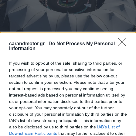
carandmotor.gr -
Do Not Process My Personal
Information
Η
μικρότερη καταπόνηση των ελαστικών
αποτελεί ένα
ακόμα στοιχείο το οποίο θα κληθούν να λάβουν υπόψη
If you wish to opt-out of the sale, sharing to third parties, or
processing of your personal or sensitive information for
τους οι ομάδες, στην προσπάθεια να προσαρμόσουν τη
targeted advertising by us, please use the below opt-out
στρατηγική και τις ρυθμίσεις των μονοθεσίων τους.
section to confirm your selection. Please note that after your
opt-out request is processed you may continue seeing
Σε πρώτη ανάγνωση, λοιπόν, θα μπορούσε να ισχυριστεί
interest-based ads based on personal information utilized by
us or personal information disclosed to third parties prior to
κανείς ότι η
νέα χάραξη της πίστας του Abu Dhabi
your opt-out. You may separately opt-out of the further
ευνοεί τα ισχυρότερα μονοθέσια
και εκείνα τα
disclosure of your personal information by third parties on the
μονοθέσια που αξιοποιούν
αεροδυναμικά τις μεγάλες
IAB’s list of downstream participants. This information may
also be disclosed by us to third parties on the
IAB’s List of
ευθείες και τις υψηλές ταχύτητες κίνησης
.
Downstream Participants
that may further disclose it to other