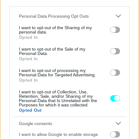
third parties.
Please note that this website/app uses one or more Google
Personal Data Processing Opt Outs
services and may gather and store information including but
not limited to your visit or usage behaviour. You may click to
I want to opt-out of the Sharing of my
personal data.
grant or deny consent to Google and its third-party tags to
Opted In
use your data for below specified purposes in below Google
consent section.
I want to opt-out of the Sale of my
Personal Data.
Opted In
I want to opt-out of processing my
Personal Data for Targeted Advertising.
Opted In
I want to opt-out of Collection, Use,
Retention, Sale, and/or Sharing of my
Personal Data that Is Unrelated with the
Purposes for which it was collected.
Opted Out
Google consents
I want to allow Google to enable storage